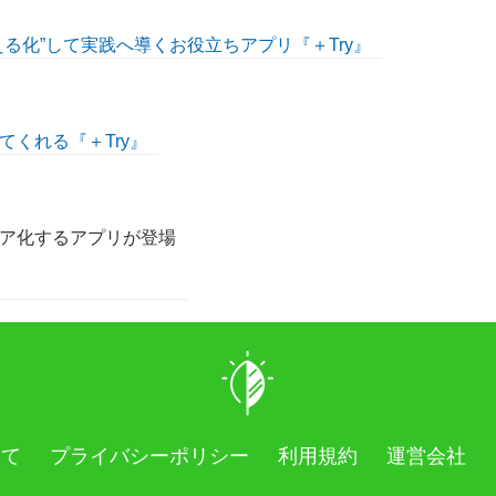
る化”して実践へ導くお役立ちアプリ『＋Try』
くれる『＋Try』
ア化するアプリが登場
いて
プライバシーポリシー
利用規約
運営会社