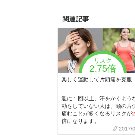
関連記事
リスク
2.75倍
楽しく運動して片頭痛を克服
週に１回以上、汗をかくよう
動をしていない人は、頭の片
痛むことが多くなるリスクが
2
倍になります。
2017/0