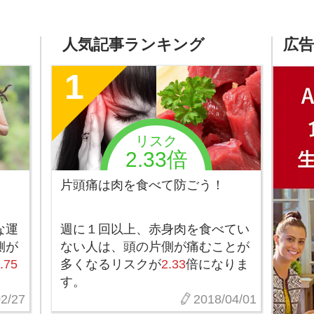
人気記事ランキング
広告
1
リスク
2.33倍
片頭痛は肉を食べて防ごう！
な運
週に１回以上、赤身肉を食べてい
側が
ない人は、頭の片側が痛むことが
.75
多くなるリスクが
2.33
倍になりま
す。
2/27
2018/04/01