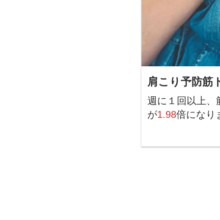
肩こり予防筋
週に１回以上、
が
1.98
倍になり