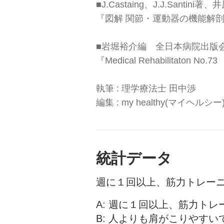
■J.Castaing、J.J.Sant
『図解 関節・運動器の機能解
■岩堀裕介編 全日本病院出版
『Medical Rehabilitato
執筆 : 理学療法士 田中渉
編集 : my healthy(マイヘルシ
統計データ
週に１回以上、筋力トレー
A: 週に１回以上、筋力ト
B: 人よりも肩がこりやすい