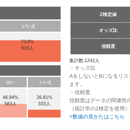
Z検定値
いいえ
オッズ比
73.8%
信頼度
916人
集計数:1242人
・オッズ比
AをしないとBになるリス
はい
いいえ
ます。
・信頼度
46.94%
26.81%
信頼度はデータの関連性
583人
333人
（統計学のZ検定を使用）
>数値の見かたはこちら