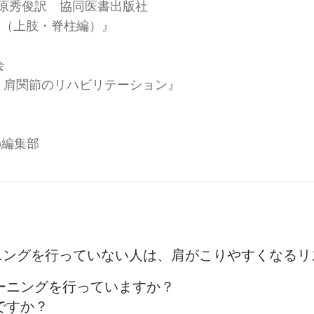
ini著、井原秀俊訳 協同医書出版社
剖（上肢・脊柱編）』
会
n No.73 肩関節のリハビリテーション』
ー)編集部
ニングを行っていない人は、肩がこりやすくなるリ
レーニングを行っていますか？
ですか？