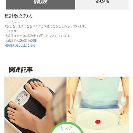
信頼度
99.9%
集計数:309人
・オッズ比
AをしないとBになるリスクがX倍になることを示しています。
・信頼度
信頼度はデータの関連性の正しさを表しています。
（統計学のZ検定を使用）
>数値の見かたはこちら
関連記事
リスク