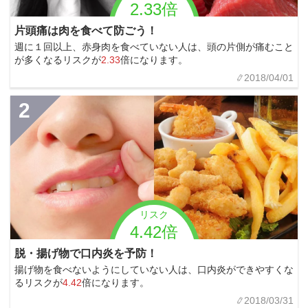
2.33倍
片頭痛は肉を食べて防ごう！
週に１回以上、赤身肉を食べていない人は、頭の片側が痛むこと
が多くなるリスクが
2.33
倍になります。
2018/04/01
2
リスク
4.42倍
脱・揚げ物で口内炎を予防！
揚げ物を食べないようにしていない人は、口内炎ができやすくな
るリスクが
4.42
倍になります。
2018/03/31