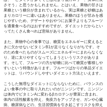
さそう」と思うかもしれません。とはいえ、果物の甘さは
果糖という糖分が含まれているから。実は果糖と砂糖はあ
まりカロリーに違いはありません。果糖のほうが甘みを感
じやすいため、デザートやおやつにお菓子よりもフルーツ
を適量食べるのはおすすめですが、ダイエットだからとい
ってたくさん食べれば意味がありません。
また、果物中心の食事では、糖質をエネルギーに変えると
きに欠かせないビタミンB1が足りなくなりがちです。そ
のため食べたものがスムーズにエネルギーにまわらなくな
り、逆に太りやすくなってしまうというリスクがありま
す。そして、フルーツの方が砂糖に比べて糖質が蓄積しや
すいという特徴があります。フルーツばかりの単品ダイエ
ットは、リバウンドしやすいダイエット方法といえます。
こうした無理なダイエットにならないために、バランスの
よい食事の中に取り入れたいのがニンジンです。ニンジン
は体内でビタミンAに変わるβカロテンが豊富に含まれ、
体内の活性酸素を抑え、免疫力をアップさせ、ガンや心臓
病、糖尿病などの、生活習慣病を引き起こすリスクを抑え