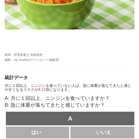
執筆 : 管理栄養士 高橋美枝
編集 : my healthy(マイヘルシー)編集部
統計データ
月に１回以上、ニンジンを食べていない人は、急に体重が落ちてきたと感じ
やすくなるリスクが
8.22
倍になります。
A: 月に１回以上、ニンジンを食べていますか？
B: 急に体重が落ちてきたと感じていますか？
A
はい
いいえ