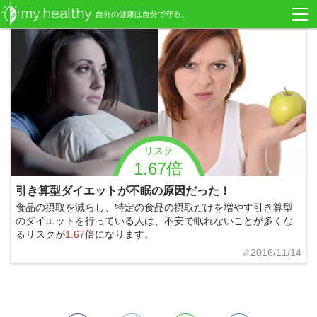
自分の健康は自分で守る。
リスク
1.67倍
引き算型ダイエットが不眠の原因だった！
食品の摂取を減らし、特定の食品の摂取だけを増やす引き算型
のダイエットを行っている人は、不安で眠れないことが多くな
るリスクが
1.67
倍になります。
2016/11/14