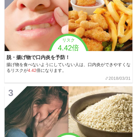
リスク
4.42倍
脱・揚げ物で口内炎を予防！
揚げ物を食べないようにしていない人は、口内炎ができやすくな
るリスクが
4.42
倍になります。
2018/03/31
3