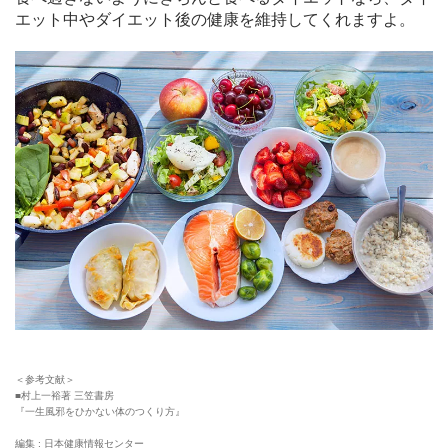
エット中やダイエット後の健康を維持してくれますよ。
＜参考文献＞
■村上一裕著 三笠書房
『一生風邪をひかない体のつくり方』
編集 : 日本健康情報センター