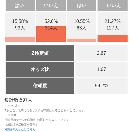
はい
いいえ
はい
いいえ
15.58%
52.6%
10.55%
21.27%
93人
314人
63人
127人
Z検定値
2.67
オッズ比
1.67
信頼度
99.2%
集計数:597人
・オッズ比
AをしないとBになるリスクがX倍になることを示しています。
・信頼度
信頼度はデータの関連性の正しさを表しています。
（統計学のZ検定を使用）
>数値の見かたはこちら