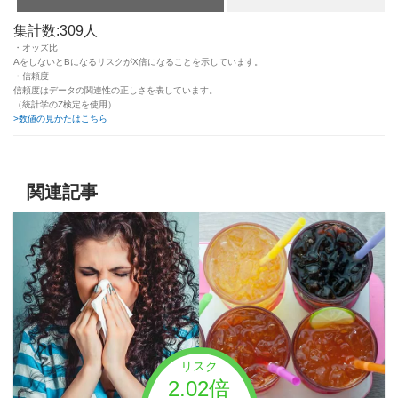
集計数:309人
・オッズ比
AをしないとBになるリスクがX倍になることを示しています。
・信頼度
信頼度はデータの関連性の正しさを表しています。
（統計学のZ検定を使用）
>数値の見かたはこちら
関連記事
リスク
2.02倍