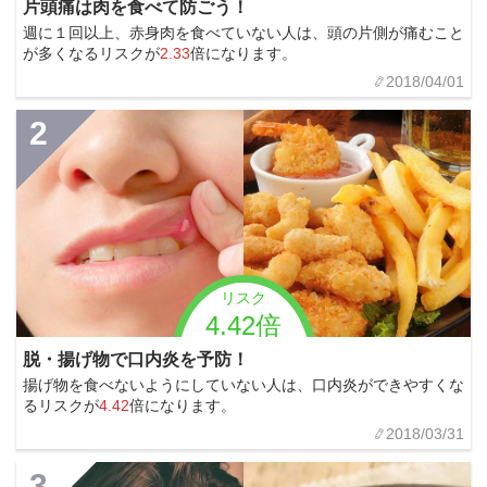
片頭痛は肉を食べて防ごう！
週に１回以上、赤身肉を食べていない人は、頭の片側が痛むこと
が多くなるリスクが
2.33
倍になります。
2018/04/01
2
リスク
4.42倍
脱・揚げ物で口内炎を予防！
揚げ物を食べないようにしていない人は、口内炎ができやすくな
るリスクが
4.42
倍になります。
2018/03/31
3