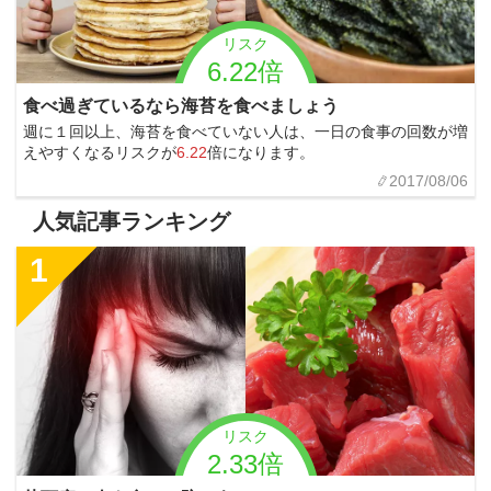
リスク
6.22倍
食べ過ぎているなら海苔を食べましょう
週に１回以上、海苔を食べていない人は、一日の食事の回数が増
えやすくなるリスクが
6.22
倍になります。
2017/08/06
人気記事ランキング
1
リスク
2.33倍