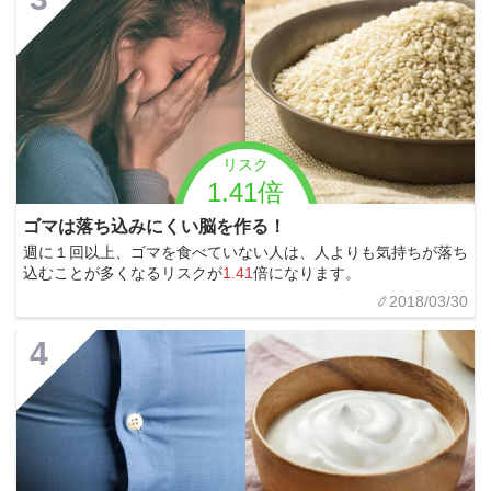
リスク
1.41倍
ゴマは落ち込みにくい脳を作る！
週に１回以上、ゴマを食べていない人は、人よりも気持ちが落ち
込むことが多くなるリスクが
1.41
倍になります。
2018/03/30
4