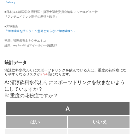
『efsa』
■日本抗加齢医学会 専門医・指導士認定委員会編集 メジカルビュー社
『アンチエイジング医学の基礎と臨床』
■大塚製薬
『食物繊維を摂ろう！〜意外と知らない食物繊維〜』
執筆 : 管理栄養士キクチエミコ
編集 : my healthy(マイヘルシー)編集部
統計データ
清涼飲料水代わりにスポーツドリンクを飲んでいる人は、重度の花粉症にな
りやすくなるリスクが
2.94
倍になります。
A: 清涼飲料水代わりにスポーツドリンクを飲まないよう
にしていますか？
B: 重度の花粉症ですか？
A
はい
いいえ