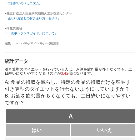
『二日酔いのメカニズム』
■独立行政法人国立病院機構久里浜医療センター
『正しいお酒との付き合い方 冊子１』
■厚生労働省
『「食事バランスガイド」について』
編集 : my healthy(マイヘルシー)編集部
統計データ
引き算型のダイエットを行っている人は、お酒を飲む量が多くなくても、二
日酔いになりやすくなるリスクが
3.42
倍になります。
A: 食品の摂取を減らし、特定の食品の摂取だけを増やす
引き算型のダイエットを行わないようにしていますか？
B: お酒を飲む量が多くなくても、二日酔いになりやすい
ですか？
A
はい
いいえ