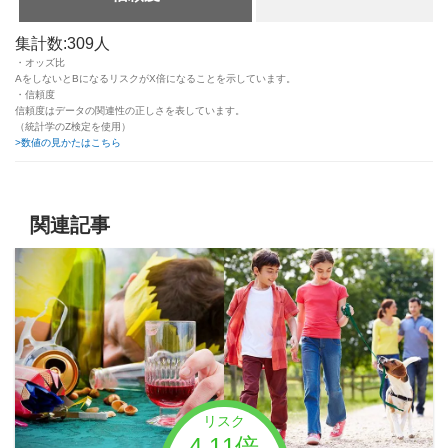
集計数:309人
・オッズ比
AをしないとBになるリスクがX倍になることを示しています。
・信頼度
信頼度はデータの関連性の正しさを表しています。
（統計学のZ検定を使用）
>数値の見かたはこちら
関連記事
リスク
4.11倍