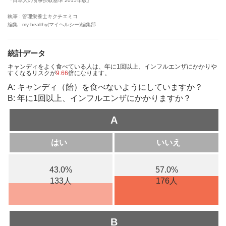
『日本人の食事摂取基準 2015年版』
執筆 : 管理栄養士キクチエミコ
編集 : my healthy(マイヘルシー)編集部
統計データ
キャンディをよく食べている人は、年に1回以上、インフルエンザにかかりや
すくなるリスクが
9.66
倍になります。
A: キャンディ（飴）を食べないようにしていますか？
B: 年に1回以上、インフルエンザにかかりますか？
A
はい
いいえ
43.0%
57.0%
133人
176人
B