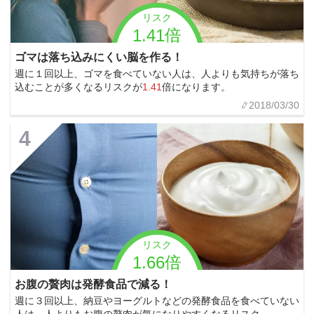
リスク
1.41倍
ゴマは落ち込みにくい脳を作る！
週に１回以上、ゴマを食べていない人は、人よりも気持ちが落ち
込むことが多くなるリスクが
1.41
倍になります。
2018/03/30
4
リスク
1.66倍
お腹の贅肉は発酵食品で減る！
週に３回以上、納豆やヨーグルトなどの発酵食品を食べていない