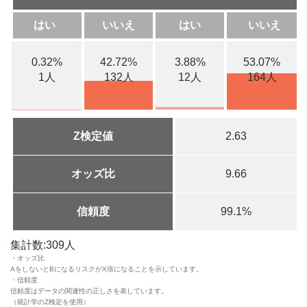
はい
いいえ
はい
いいえ
0.32%
42.72%
3.88%
53.07%
1人
132人
12人
164人
Z検定値
2.63
オッズ比
9.66
信頼度
99.1%
集計数:309人
・オッズ比
AをしないとBになるリスクがX倍になることを示しています。
・信頼度
信頼度はデータの関連性の正しさを表しています。
（統計学のZ検定を使用）