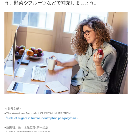
う、野菜やフルーツなどで補充しましょう。
＜参考文献＞
■The American Journal of CLINICAL NUTRITION
『Role of sugars in human neutrophilic phagocytosis.』
■菱田明、佐々木敏監修 第一出版