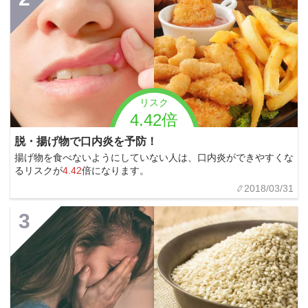
リスク
4.42倍
脱・揚げ物で口内炎を予防！
揚げ物を食べないようにしていない人は、口内炎ができやすくな
るリスクが
4.42
倍になります。
2018/03/31
3