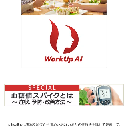
my healthyは書籍や論文から集めた約28万通りの健康法を統計で厳選して、