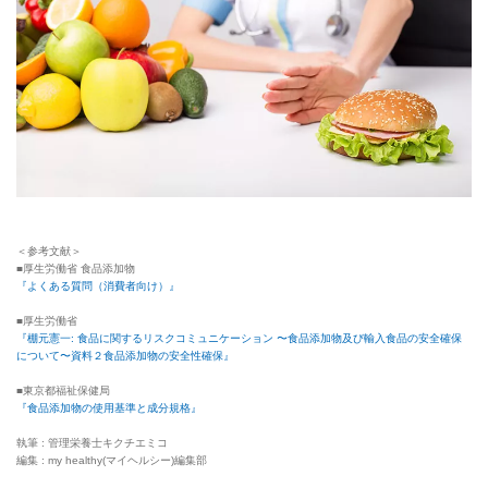
＜参考文献＞
■厚生労働省 食品添加物
『よくある質問（消費者向け）』
■厚生労働省
『棚元憲一: 食品に関するリスクコミュニケーション 〜食品添加物及び輸入食品の安全確保
について〜資料２食品添加物の安全性確保』
■東京都福祉保健局
『食品添加物の使用基準と成分規格』
執筆 : 管理栄養士キクチエミコ
編集 : my healthy(マイヘルシー)編集部