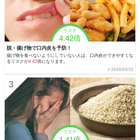
リスク
4.42倍
脱・揚げ物で口内炎を予防！
揚げ物を食べないようにしていない人は、口内炎ができやすくな
るリスクが
4.42
倍になります。
2018/03/31
3
リスク
1.41倍