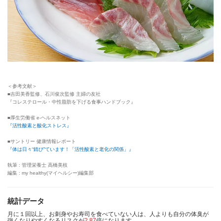
＜参考文献＞
■吉田美香監修、石川俊次監修 主婦の友社
『コレステロール・中性脂肪を下げる食事ハンドブック』
■厚生労働省 e-ヘルスネット
『活性酸素と酸化ストレス』
■サントリー 健康情報レポート
『体は日々“錆び”ています！「活性酸素と老化の関係」』
執筆 : 管理栄養士 高橋美枝
編集 : my healthy(マイヘルシー)編集部
統計データ
月に１回以上、お刺身やお寿司を食べていない人は、人よりも自分の体臭が
強くなりやすくなるリスクが
2.87
倍になります。