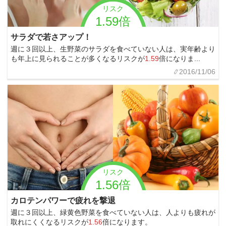
リスク
1.59倍
サラダで若さアップ！
週に３回以上、生野菜のサラダを食べていない人は、実年齢より
も年上に見られることが多くなるリスクが
1.59
倍になりま...
2016/11/06
リスク
1.56倍
カロテンパワーで疲れを撃退
週に３回以上、緑黄色野菜を食べていない人は、人よりも疲れが
取れにくくなるリスクが
1.56
倍になります。