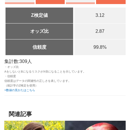
Z検定値
3.12
オッズ比
2.87
信頼度
99.8%
集計数:309人
・オッズ比
AをしないとBになるリスクがX倍になることを示しています。
・信頼度
信頼度はデータの関連性の正しさを表しています。
（統計学のZ検定を使用）
>数値の見かたはこちら
関連記事