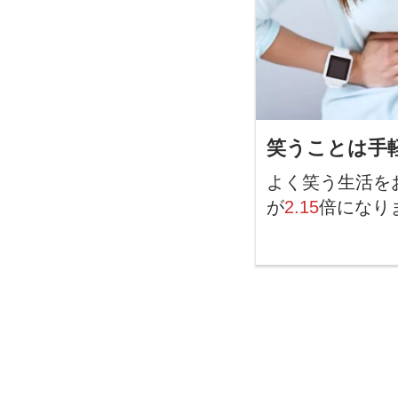
笑うことは手
よく笑う生活を
が
2.15
倍になり