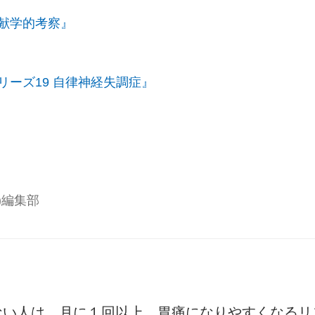
献学的考察』
ーズ19 自律神経失調症』
ー)編集部
ない人は、月に１回以上、胃痛になりやすくなるリ