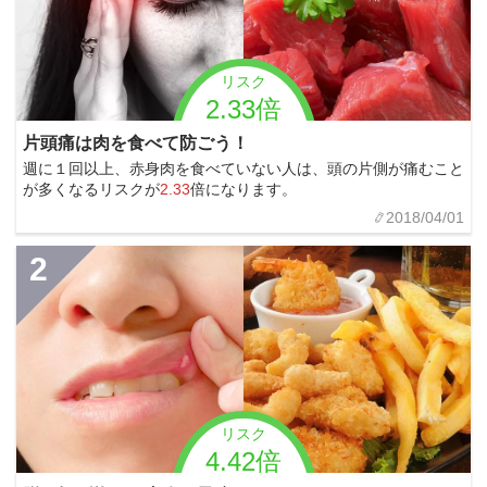
リスク
2.33倍
片頭痛は肉を食べて防ごう！
週に１回以上、赤身肉を食べていない人は、頭の片側が痛むこと
が多くなるリスクが
2.33
倍になります。
2018/04/01
2
リスク
4.42倍