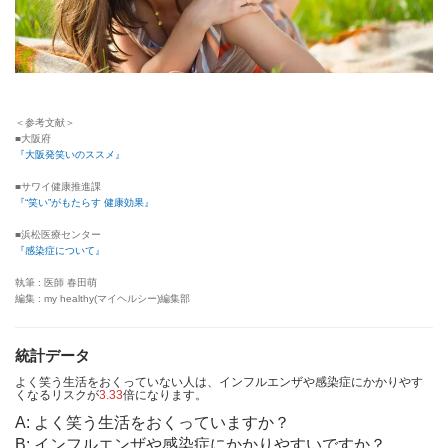
＜参考文献＞
■大阪府
『大阪発笑いのススメ』
■サワイ健康推進課
『“笑い”がもたらす 健康効果』
■浜松医療センター
『感染症について』
執筆 : 医師 春田萌
編集 : my healthy(マイヘルシー)編集部
統計データ
よく笑う生活をおくっていない人は、インフルエンザや感染症にかかりやす
くなるリスクが
3.33
倍になります。
A: よく笑う生活をおくっていますか？
B: インフルエンザや感染症にかかりやすいですか？