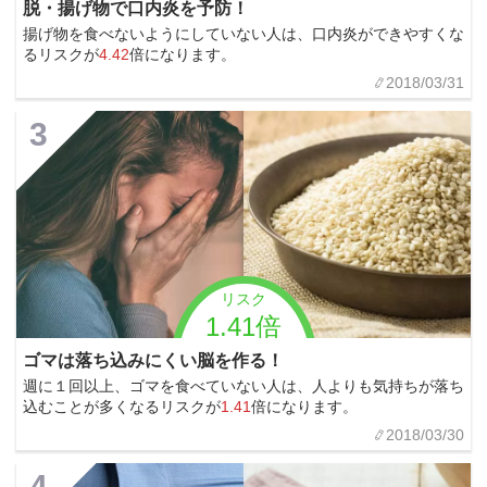
脱・揚げ物で口内炎を予防！
揚げ物を食べないようにしていない人は、口内炎ができやすくな
るリスクが
4.42
倍になります。
2018/03/31
3
リスク
1.41倍
ゴマは落ち込みにくい脳を作る！
週に１回以上、ゴマを食べていない人は、人よりも気持ちが落ち
込むことが多くなるリスクが
1.41
倍になります。
2018/03/30
4