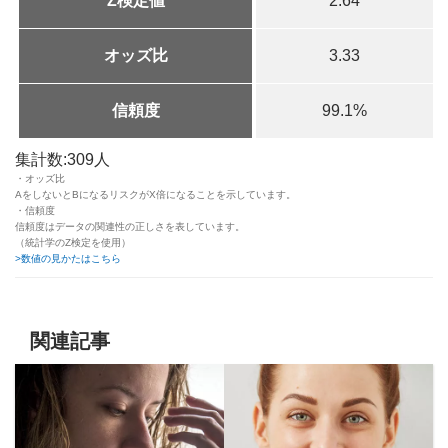
Z検定値
2.64
オッズ比
3.33
信頼度
99.1%
集計数:309人
・オッズ比
AをしないとBになるリスクがX倍になることを示しています。
・信頼度
信頼度はデータの関連性の正しさを表しています。
（統計学のZ検定を使用）
>数値の見かたはこちら
関連記事