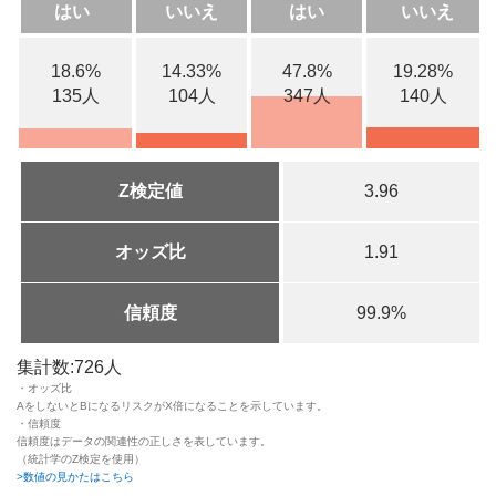
はい
いいえ
はい
いいえ
18.6%
14.33%
47.8%
19.28%
135人
104人
347人
140人
Z検定値
3.96
オッズ比
1.91
信頼度
99.9%
集計数:726人
・オッズ比
AをしないとBになるリスクがX倍になることを示しています。
・信頼度
信頼度はデータの関連性の正しさを表しています。
（統計学のZ検定を使用）
>数値の見かたはこちら