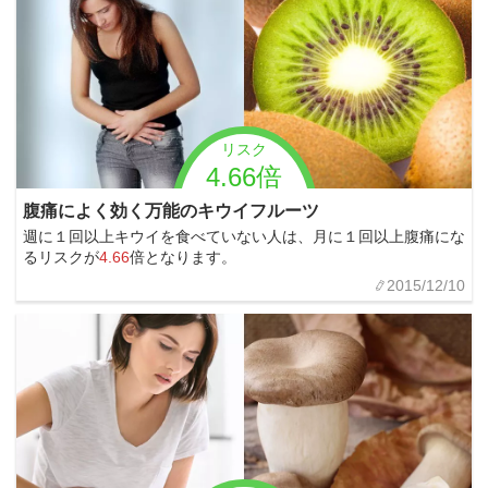
リスク
4.66倍
腹痛によく効く万能のキウイフルーツ
週に１回以上キウイを食べていない人は、月に１回以上腹痛にな
るリスクが
4.66
倍となります。
2015/12/10