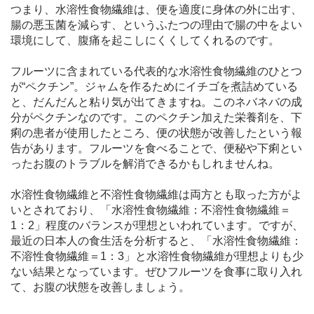
つまり、水溶性食物繊維は、便を適度に身体の外に出す、
腸の悪玉菌を減らす、というふたつの理由で腸の中をよい
環境にして、腹痛を起こしにくくしてくれるのです。
フルーツに含まれている代表的な水溶性食物繊維のひとつ
が“ペクチン”。ジャムを作るためにイチゴを煮詰めている
と、だんだんと粘り気が出てきますね。このネバネバの成
分がペクチンなのです。このペクチン加えた栄養剤を、下
痢の患者が使用したところ、便の状態が改善したという報
告があります。フルーツを食べることで、便秘や下痢とい
ったお腹のトラブルを解消できるかもしれませんね。
水溶性食物繊維と不溶性食物繊維は両方とも取った方がよ
いとされており、「水溶性食物繊維：不溶性食物繊維＝
1：2」程度のバランスが理想といわれています。ですが、
最近の日本人の食生活を分析すると、「水溶性食物繊維：
不溶性食物繊維＝1：3」と水溶性食物繊維が理想よりも少
ない結果となっています。ぜひフルーツを食事に取り入れ
て、お腹の状態を改善しましょう。