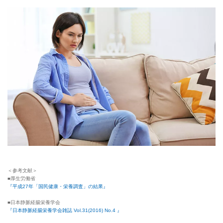
＜参考文献＞
■厚生労働省
『平成27年「国民健康・栄養調査」の結果』
■日本静脈経腸栄養学会
『日本静脈経腸栄養学会雑誌 Vol.31(2016) No.4 』