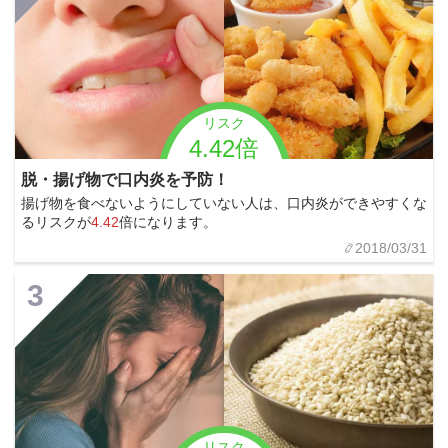
リスク
4.42倍
脱・揚げ物で口内炎を予防！
揚げ物を食べないようにしていない人は、口内炎ができやすくな
るリスクが
4.42
倍になります。
2018/03/31
3
リスク