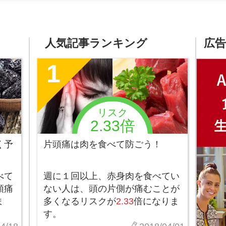
人気記事ランキング
広告
1
リスク
2.33倍
く予
片頭痛は肉を食べて防ごう！
べて
週に１回以上、赤身肉を食べてい
頭痛
ない人は、頭の片側が痛むことが
ま
多くなるリスクが
2.33
倍になりま
す。