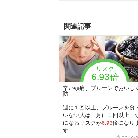
関連記事
リスク
6.93倍
辛い頭痛、プルーンでおいし
防
週に１回以上、プルーンを食
いない人は、月に１回以上、
になるリスクが
6.93
倍になり
す。