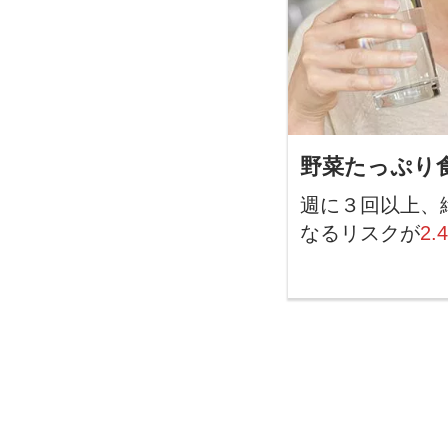
野菜たっぷり
週に３回以上、
なるリスクが
2.