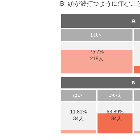
B: 頭が波打つように痛む
A
はい
75.7%
218人
B
はい
いいえ
11.81%
63.89%
34人
184人