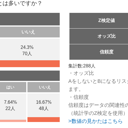
ことは多いですか？
Z検定値
いいえ
オッズ比
24.3%
信頼度
70人
集計数:288人
・オッズ比
AをしないとBになるリス
はい
いいえ
ます。
・信頼度
7.64%
16.67%
信頼度はデータの関連性
22人
48人
（統計学のZ検定を使用）
>数値の見かたはこちら