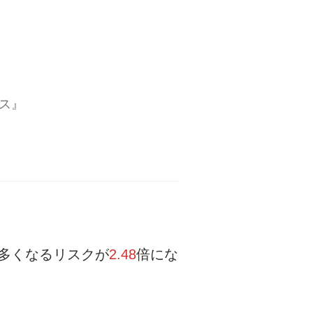
ス』
多くなるリスクが
2.48
倍にな