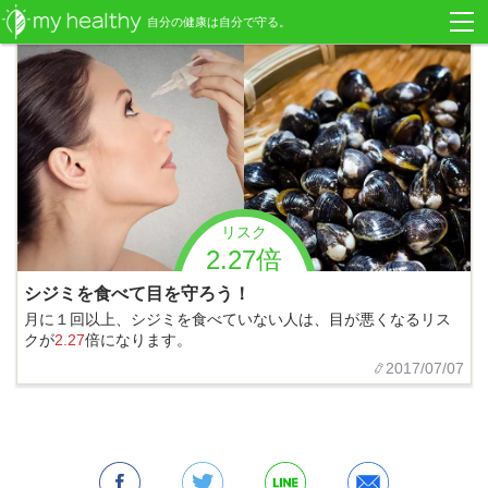
自分の健康は自分で守る。
リスク
2.27倍
シジミを食べて目を守ろう！
月に１回以上、シジミを食べていない人は、目が悪くなるリス
クが
2.27
倍になります。
2017/07/07