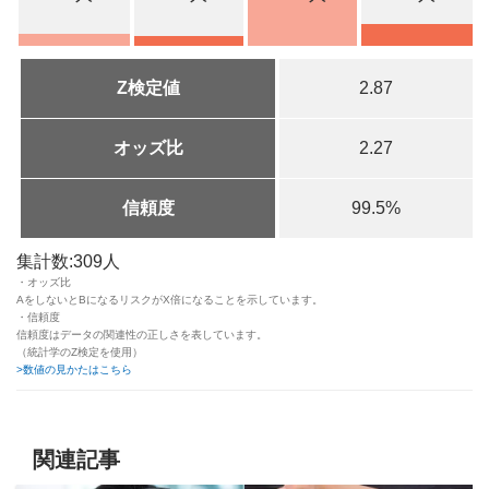
Z検定値
2.87
オッズ比
2.27
信頼度
99.5%
集計数:309人
・オッズ比
AをしないとBになるリスクがX倍になることを示しています。
・信頼度
信頼度はデータの関連性の正しさを表しています。
（統計学のZ検定を使用）
>数値の見かたはこちら
関連記事