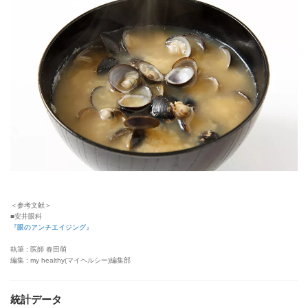
＜参考文献＞
■安井眼科
『眼のアンチエイジング』
執筆 : 医師 春田萌
編集 : my healthy(マイヘルシー)編集部
統計データ