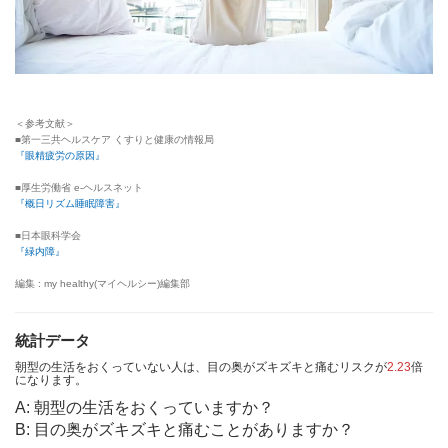
＜参考文献＞
■第一三共ヘルスケア くすりと健康の情報局
『眼精疲労の原因』
■厚生労働省 e-ヘルスネット
『概日リズム睡眠障害』
■日本眼科学会
『緑内障』
編集 : my healthy(マイヘルシー)編集部
統計データ
朝型の生活をおくっていない人は、目の奥がズキズキと痛むリスクが
2.23
倍
になります。
A: 朝型の生活をおくっていますか？
B: 目の奥がズキズキと痛むことがありますか？