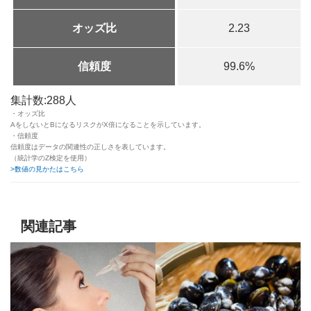
オッズ比
2.23
信頼度
99.6%
集計数:288人
・オッズ比
AをしないとBになるリスクがX倍になることを示しています。
・信頼度
信頼度はデータの関連性の正しさを表しています。
（統計学のZ検定を使用）
>数値の見かたはこちら
関連記事