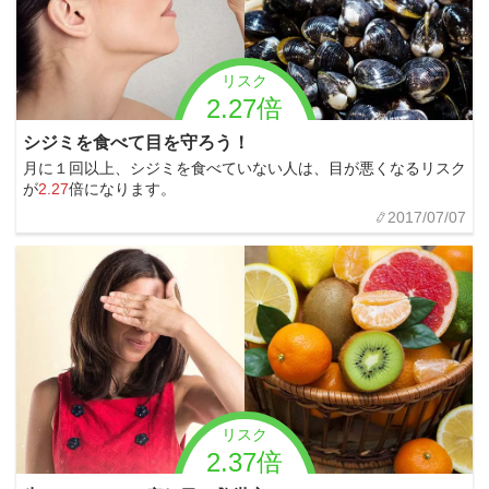
リスク
2.27倍
シジミを食べて目を守ろう！
月に１回以上、シジミを食べていない人は、目が悪くなるリスク
が
2.27
倍になります。
2017/07/07
リスク
2.37倍