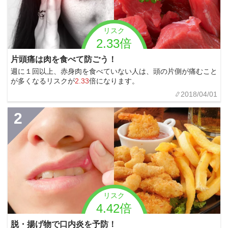
リスク
2.33倍
片頭痛は肉を食べて防ごう！
週に１回以上、赤身肉を食べていない人は、頭の片側が痛むこと
が多くなるリスクが
2.33
倍になります。
2018/04/01
2
リスク
4.42倍
脱・揚げ物で口内炎を予防！