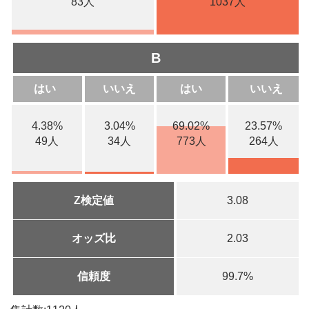
83人
1037人
B
はい
いいえ
はい
いいえ
4.38%
3.04%
69.02%
23.57%
49人
34人
773人
264人
Z検定値
3.08
オッズ比
2.03
信頼度
99.7%