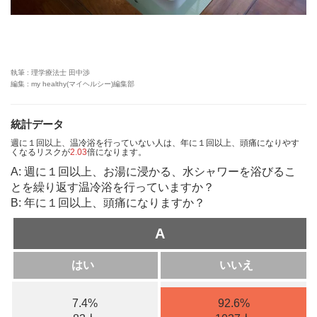
執筆 : 理学療法士 田中渉
編集 : my healthy(マイヘルシー)編集部
統計データ
週に１回以上、温冷浴を行っていない人は、年に１回以上、頭痛になりやす
くなるリスクが
2.03
倍になります。
A: 週に１回以上、お湯に浸かる、水シャワーを浴びるこ
とを繰り返す温冷浴を行っていますか？
B: 年に１回以上、頭痛になりますか？
A
はい
いいえ
7.4%
92.6%