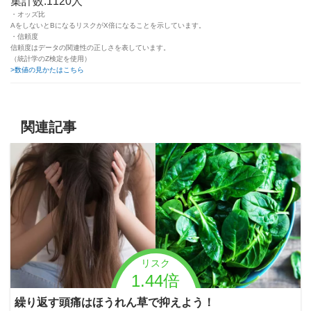
集計数:1120人
・オッズ比
AをしないとBになるリスクがX倍になることを示しています。
・信頼度
信頼度はデータの関連性の正しさを表しています。
（統計学のZ検定を使用）
>数値の見かたはこちら
関連記事
リスク
1.44倍
繰り返す頭痛はほうれん草で抑えよう！