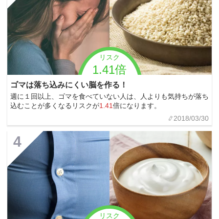
リスク
1.41倍
ゴマは落ち込みにくい脳を作る！
週に１回以上、ゴマを食べていない人は、人よりも気持ちが落ち
込むことが多くなるリスクが
1.41
倍になります。
2018/03/30
4
リスク