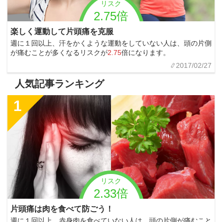
リスク
2.75倍
楽しく運動して片頭痛を克服
週に１回以上、汗をかくような運動をしていない人は、頭の片側
が痛むことが多くなるリスクが
2.75
倍になります。
2017/02/27
人気記事ランキング
1
リスク
2.33倍
片頭痛は肉を食べて防ごう！
週に１回以上、赤身肉を食べていない人は、頭の片側が痛むこと