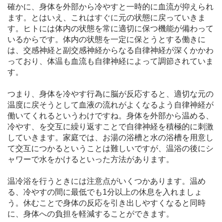
確かに、身体を外部から冷やすと一時的に血流が抑えられ
ます。とはいえ、これはすぐに元の状態に戻っていきま
す。ヒトには体内の状態を常に適切に保つ機能が備わって
いるからです。体内の状態を一定に保とうとする働きに
は、交感神経と副交感神経からなる自律神経が深くかかわ
っており、体温も血流も自律神経によって調節されていま
す。
つまり、身体を冷やす行為に脳が反応すると、適切な元の
温度に戻そうとして血液の流れがよくなるよう自律神経が
働いてくれるというわけですね。身体を外部から温める、
冷やす、を交互に繰り返すことで自律神経を積極的に刺激
していきます。家庭では、お湯の浴槽と水の浴槽を用意し
て交互につかるということは難しいですが、温浴の後にシ
ャワーで水をかけるといった方法があります。
温冷浴を行うときには注意点がいくつかあります。温め
る、冷やすの間に最低でも1分以上の休息を入れましょ
う。休むことで身体の反応を引き出しやすくなると同時
に、身体への負担を軽減することができます。