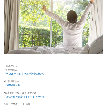
＜参考文献＞
■厚生労働省
『平成28年 国民生活基礎調査の概況』
■日本頭痛学会
『国際頭痛分類』
■日本神経学会・日本頭痛学会
『慢性頭痛の診療ガイドライン2013』
執筆 : 理学療法士 田中渉