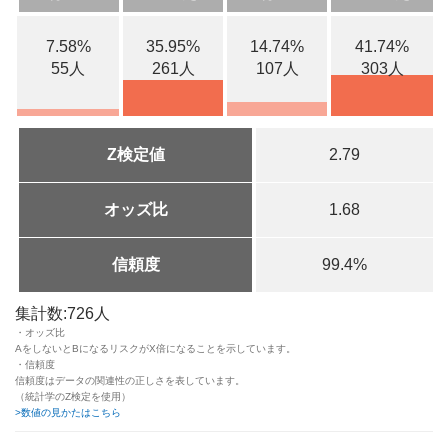
7.58%
35.95%
14.74%
41.74%
55人
261人
107人
303人
Z検定値
2.79
オッズ比
1.68
信頼度
99.4%
集計数:726人
・オッズ比
AをしないとBになるリスクがX倍になることを示しています。
・信頼度
信頼度はデータの関連性の正しさを表しています。
（統計学のZ検定を使用）
>数値の見かたはこちら