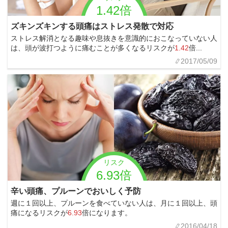
1.42倍
ズキンズキンする頭痛はストレス発散で対応
ストレス解消となる趣味や息抜きを意識的におこなっていない人
は、頭が波打つように痛むことが多くなるリスクが
1.42
倍...
2017/05/09
リスク
6.93倍
辛い頭痛、プルーンでおいしく予防
週に１回以上、プルーンを食べていない人は、月に１回以上、頭
痛になるリスクが
6.93
倍になります。
2016/04/18