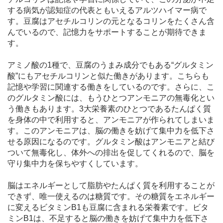
する病気が認知症の代表ともいえるアルツハイマー病で
す。豆腐はアセチルコリンの元となるコリンをたくさん含
んでいるので、記憶力をサポートすることが期待できま
す。
アミノ酸の1種で、豆腐のうまみ成分でもある“グルタミン
酸”にもアセチルコリンと似た働きがあります。こちらも
記憶や学習に関連する働きをしているのです。さらに、こ
のグルタミン酸には、もうひとつアンモニアの無毒化とい
う働きもあります。3大栄養素のひとつであるたんぱく質
を身体の中で利用すると、アンモニアが作られてしまいま
す。このアンモニアは、脳の働きを妨げて集中力を低下さ
せる原因になるのです。グルタミン酸はアンモニアと結び
ついて無毒化し、体外への排出を促してくれるので、脳を
守り集中力を保ちやすくしています。
脳はエネルギーとして脂肪やたんぱく質を利用することが
できず、唯一使えるのは糖質です。その糖質をエネルギー
に変えるビタミンB1も豆腐に含まれる栄養素です。ビタ
ミンB1は、不足すると脳の働きを妨げて集中力を低下さ