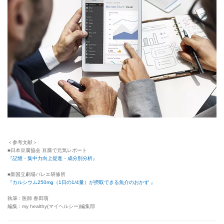
＜参考文献＞
■日本豆腐協会 豆腐で元気レポート
『記憶・集中力向上促進・成分別分析』
■新国立劇場バレエ研修所
『カルシウム250mg（1日の1/4量）が摂取できる魚介のおかず 』
執筆 : 医師 春田萌
編集 : my healthy(マイヘルシー)編集部