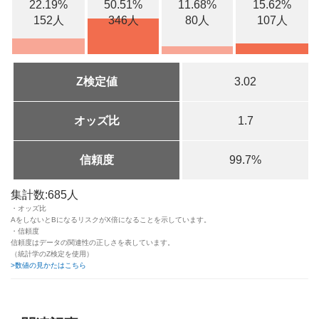
22.19%
50.51%
11.68%
15.62%
152人
346人
80人
107人
Z検定値
3.02
オッズ比
1.7
信頼度
99.7%
集計数:685人
・オッズ比
AをしないとBになるリスクがX倍になることを示しています。
・信頼度
信頼度はデータの関連性の正しさを表しています。
（統計学のZ検定を使用）
>数値の見かたはこちら