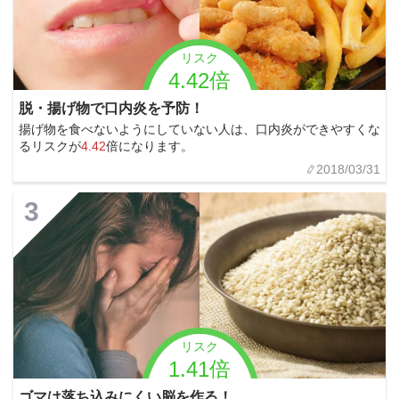
リスク
4.42倍
脱・揚げ物で口内炎を予防！
揚げ物を食べないようにしていない人は、口内炎ができやすくな
るリスクが
4.42
倍になります。
2018/03/31
3
リスク
1.41倍
ゴマは落ち込みにくい脳を作る！