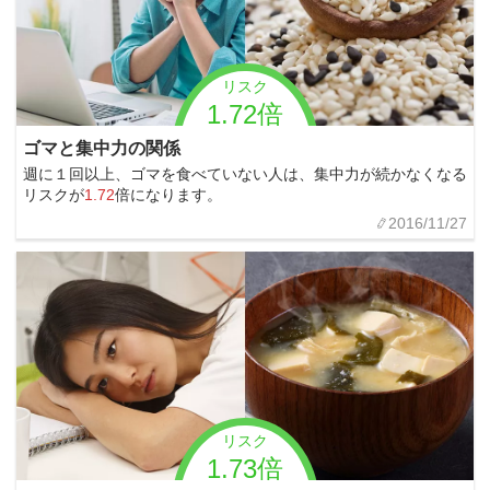
リスク
1.72倍
ゴマと集中力の関係
週に１回以上、ゴマを食べていない人は、集中力が続かなくなる
リスクが
1.72
倍になります。
2016/11/27
リスク
1.73倍