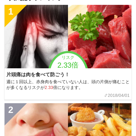
1
リスク
2.33倍
片頭痛は肉を食べて防ごう！
週に１回以上、赤身肉を食べていない人は、頭の片側が痛むこと
が多くなるリスクが
2.33
倍になります。
2018/04/01
2