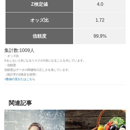
Z検定値
4.0
オッズ比
1.72
信頼度
99.9%
集計数:1009人
・オッズ比
AをしないとBになるリスクがX倍になることを示しています。
・信頼度
信頼度はデータの関連性の正しさを表しています。
（統計学のZ検定を使用）
>数値の見かたはこちら
関連記事