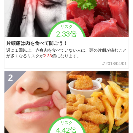
リスク
2.33倍
片頭痛は肉を食べて防ごう！
週に１回以上、赤身肉を食べていない人は、頭の片側が痛むこと
が多くなるリスクが
2.33
倍になります。
2018/04/01
2
リスク
4.42倍