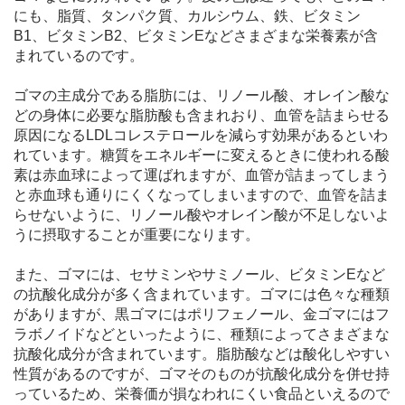
にも、脂質、タンパク質、カルシウム、鉄、ビタミン
B1、ビタミンB2、ビタミンEなどさまざまな栄養素が含
まれているのです。
ゴマの主成分である脂肪には、リノール酸、オレイン酸な
どの身体に必要な脂肪酸も含まれおり、血管を詰まらせる
原因になるLDLコレステロールを減らす効果があるといわ
れています。糖質をエネルギーに変えるときに使われる酸
素は赤血球によって運ばれますが、血管が詰まってしまう
と赤血球も通りにくくなってしまいますので、血管を詰ま
らせないように、リノール酸やオレイン酸が不足しないよ
うに摂取することが重要になります。
また、ゴマには、セサミンやサミノール、ビタミンEなど
の抗酸化成分が多く含まれています。ゴマには色々な種類
がありますが、黒ゴマにはポリフェノール、金ゴマにはフ
ラボノイドなどといったように、種類によってさまざまな
抗酸化成分が含まれています。脂肪酸などは酸化しやすい
性質があるのですが、ゴマそのものが抗酸化成分を併せ持
っているため、栄養価が損なわれにくい食品といえるので