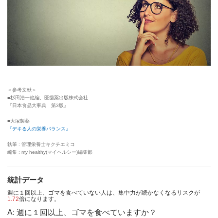
＜参考文献＞
■杉田浩一他編、医歯薬出版株式会社
『日本食品大事典 第3版』
■大塚製薬
『デキる人の栄養バランス』
執筆 : 管理栄養士キクチエミコ
編集 : my healthy(マイヘルシー)編集部
統計データ
週に１回以上、ゴマを食べていない人は、集中力が続かなくなるリスクが
1.72
倍になります。
A: 週に１回以上、ゴマを食べていますか？