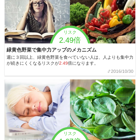
リスク
2.49倍
緑黄色野菜で集中力アップのメカニズム
週に３回以上、緑黄色野菜を食べていない人は、人よりも集中力
が続きにくくなるリスクが
2.49
倍になります。
2016/10/30
リスク