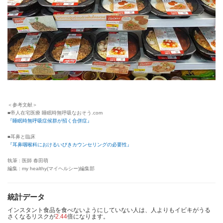
＜参考文献＞
■帝人在宅医療 睡眠時無呼吸なおそう.com
『睡眠時無呼吸症候群が招く合併症』
■耳鼻と臨床
『耳鼻咽喉科におけるいびきカウンセリングの必要性』
執筆 : 医師 春田萌
編集 : my healthy(マイヘルシー)編集部
統計データ
インスタント食品を食べないようにしていない人は、人よりもイビキがうる
さくなるリスクが
2.44
倍になります。