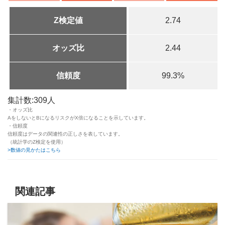
Z検定値
2.74
オッズ比
2.44
信頼度
99.3%
集計数:309人
・オッズ比
AをしないとBになるリスクがX倍になることを示しています。
・信頼度
信頼度はデータの関連性の正しさを表しています。
（統計学のZ検定を使用）
>数値の見かたはこちら
関連記事