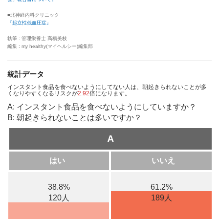
■北神経内科クリニック
『起立性低血圧症』
執筆 : 管理栄養士 高橋美枝
編集 : my healthy(マイヘルシー)編集部
統計データ
インスタント食品を食べないようにしてない人は、朝起きられないことが多
くなりやすくなるリスクが
2.92
倍になります。
A: インスタント食品を食べないようにしていますか？
B: 朝起きられないことは多いですか？
A
はい
いいえ
38.8%
61.2%
120人
189人