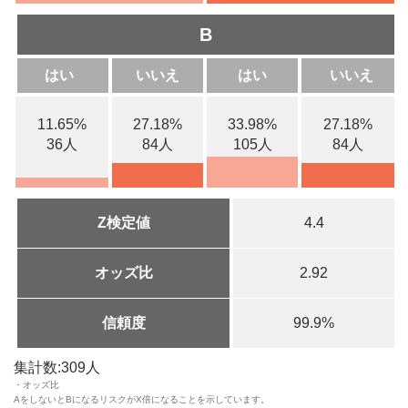
B
はい
いいえ
はい
いいえ
11.65%
27.18%
33.98%
27.18%
36人
84人
105人
84人
Z検定値
4.4
オッズ比
2.92
信頼度
99.9%
集計数:309人
・オッズ比
AをしないとBになるリスクがX倍になることを示しています。