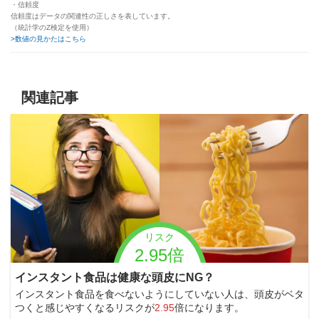
・信頼度
信頼度はデータの関連性の正しさを表しています。
（統計学のZ検定を使用）
>数値の見かたはこちら
関連記事
リスク
2.95倍
インスタント食品は健康な頭皮にNG？
インスタント食品を食べないようにしていない人は、頭皮がベタ
つくと感じやすくなるリスクが
2.95
倍になります。