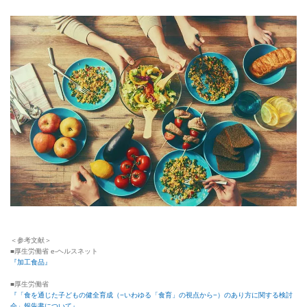
＜参考文献＞
■厚生労働省 e-ヘルスネット
『加工食品』
■厚生労働省
『「食を通じた子どもの健全育成（−いわゆる「食育」の視点から−）のあり方に関する検討
会」報告書について』