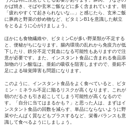
かば焼き、そばや玄米ご飯などに多く含まれています。朝
「疲れやすくて起きられないな…」と感じたら、玄米ご飯
に豚肉と野菜の炒め物など、ビタミンB1を意識した献立
をとるように心がけましょう。
ほかにも食物繊維や、ビタミンCが多い野菜類が不足する
と、便秘がちになります。腸内環境の乱れから免疫力が低
下したり、鉄分不足で貧血になる可能性もありますので注
意が必要です。また、インスタント食品に含まれる食品添
加物のリン酸塩は、亜鉛の吸収を阻害しますので、亜鉛不
足による味覚障害も問題になります。
このように、インスタント食品をよく食べていると、ビタ
ミン・ミネラル不足に陥るリスクが高くなります。これが
朝のだるさも引き起こしてしまう可能性が高くなるので
す。「自分に当てはまるかも？」と思った人は、まずはイ
ンスタント食品の回数を減らす、単品にならないように野
菜やたんぱく質などもプラスするなど、栄養バランスも意
識して食べるようにしましょう。