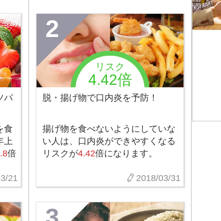
2
リスク
4.42倍
ツパ
脱・揚げ物で口内炎を予防！
を食
揚げ物を食べないようにしていな
年上
い人は、口内炎ができやすくなる
.8
倍
リスクが
4.42
倍になります。
3/21
2018/03/31
3