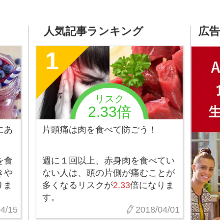
人気記事ランキング
広告
1
リスク
2.33倍
にあ
片頭痛は肉を食べて防ごう！
を食
週に１回以上、赤身肉を食べてい
きや
ない人は、頭の片側が痛むことが
りま
多くなるリスクが
2.33
倍になりま
す。
4/15
2018/04/01