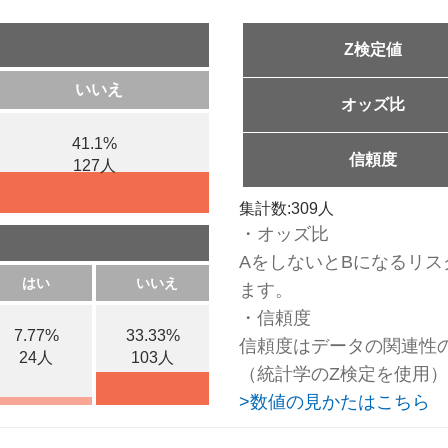
Z検定値
いいえ
オッズ比
41.1%
信頼度
127人
集計数:309人
・オッズ比
AをしないとBになるリス
はい
いいえ
ます。
・信頼度
7.77%
33.33%
信頼度はデータの関連性
24人
103人
（統計学のZ検定を使用）
>数値の見かたはこちら