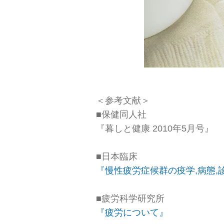
＜参考文献＞
■保健同人社
『暮しと健康 2010年5月号』
■日本臨床
『慢性疲労症候群の疫学,病態,
■疲労科学研究所
『疲労について』