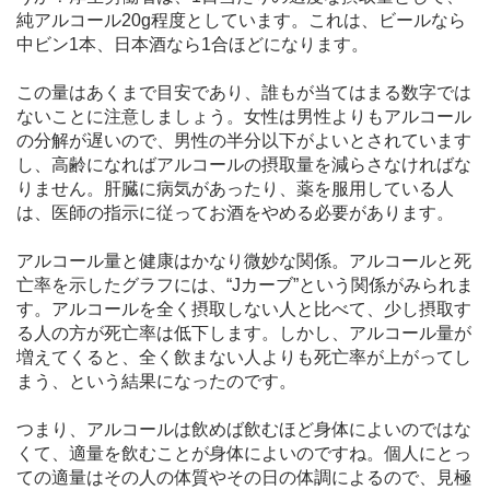
純アルコール20g程度としています。これは、ビールなら
中ビン1本、日本酒なら1合ほどになります。
この量はあくまで目安であり、誰もが当てはまる数字では
ないことに注意しましょう。女性は男性よりもアルコール
の分解が遅いので、男性の半分以下がよいとされています
し、高齢になればアルコールの摂取量を減らさなければな
りません。肝臓に病気があったり、薬を服用している人
は、医師の指示に従ってお酒をやめる必要があります。
アルコール量と健康はかなり微妙な関係。アルコールと死
亡率を示したグラフには、“Jカーブ”という関係がみられま
す。アルコールを全く摂取しない人と比べて、少し摂取す
る人の方が死亡率は低下します。しかし、アルコール量が
増えてくると、全く飲まない人よりも死亡率が上がってし
まう、という結果になったのです。
つまり、アルコールは飲めば飲むほど身体によいのではな
くて、適量を飲むことが身体によいのですね。個人にとっ
ての適量はその人の体質やその日の体調によるので、見極