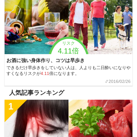
リスク
4.11倍
お酒に強い身体作り、コツは早歩き
できるだけ早歩きをしていない人は、人よりも二日酔いになりや
すくなるリスクが
4.11
倍になります。
2016/02/26
人気記事ランキング
1