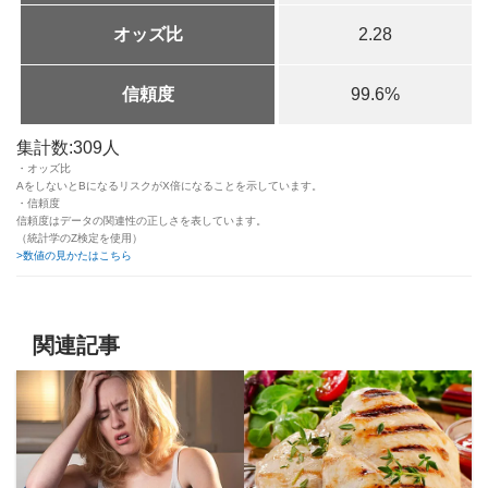
オッズ比
2.28
信頼度
99.6%
集計数:309人
・オッズ比
AをしないとBになるリスクがX倍になることを示しています。
・信頼度
信頼度はデータの関連性の正しさを表しています。
（統計学のZ検定を使用）
>数値の見かたはこちら
関連記事