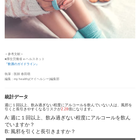
＜参考文献＞
■厚生労働省 e-ヘルスネット
『飲酒のガイドライン』
執筆 : 医師 春田萌
編集 : my healthy(マイヘルシー)編集部
統計データ
週に１回以上、飲み過ぎない程度にアルコールを飲んでいない人は、風邪を
引くと長引きやすくなるリスクが
2.28
倍になります。
A: 週に１回以上、飲み過ぎない程度にアルコールを飲ん
でいますか？
B: 風邪を引くと長引きますか？