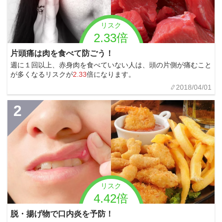
リスク
2.33倍
片頭痛は肉を食べて防ごう！
週に１回以上、赤身肉を食べていない人は、頭の片側が痛むこと
が多くなるリスクが
2.33
倍になります。
2018/04/01
2
リスク
4.42倍
脱・揚げ物で口内炎を予防！