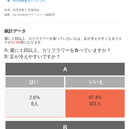
『春・冬の旬野菜カリフラワー』
執筆 : 管理栄養士 高橋美枝
編集 : my healthy(マイヘルシー)編集部
統計データ
週に１回以上、カリフラワーを食べていない人は、足が冷えやすくなるリス
クが
12.69
倍になります。
A: 週に１回以上、カリフラワーを食べていますか？
B: 足が冷えやすいですか？
A
はい
いいえ
2.6%
97.4%
8人
301人
B