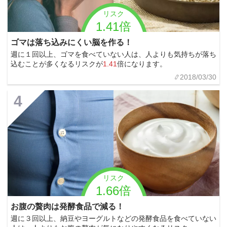
リスク
1.41倍
ゴマは落ち込みにくい脳を作る！
週に１回以上、ゴマを食べていない人は、人よりも気持ちが落ち
込むことが多くなるリスクが
1.41
倍になります。
2018/03/30
4
リスク
1.66倍
お腹の贅肉は発酵食品で減る！
週に３回以上、納豆やヨーグルトなどの発酵食品を食べていない