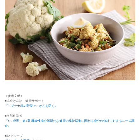
＜参考文献＞
■協会けんぽ 健康サポート
『アブラナ科の野菜で、がんを防ぐ』
■文部科学省
『5．成果 第1章 機能性成分等新たな健康の維持増進に関わる成分の分析に対するニーズ調
査』
■JAグループ