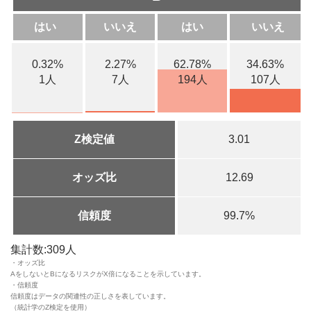
はい
いいえ
はい
いいえ
0.32%
2.27%
62.78%
34.63%
1人
7人
194人
107人
Z検定値
3.01
オッズ比
12.69
信頼度
99.7%
集計数:309人
・オッズ比
AをしないとBになるリスクがX倍になることを示しています。
・信頼度
信頼度はデータの関連性の正しさを表しています。
（統計学のZ検定を使用）