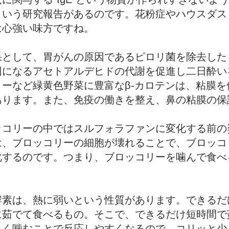
という研究報告があるのです。花粉症やハウスダス
は心強い味方ですね。
果として、胃がんの原因であるピロリ菌を除去した
因になるアセトアルデヒドの代謝を促進し二日酔い
ーなど緑黄色野菜に豊富なβ-カロテンは、粘膜
あります。また、免疫の働きを整え、鼻の粘膜の保
ッコリーの中ではスルフォラファンに変化する前の
は、ブロッコリーの細胞が壊れることで、ブロッコ
化するのです。つまり、ブロッコリーを噛んで食べ
。
酵素は、熱に弱いという性質があります。できるだ
に茹でて食べるもの。そこで、できるだけ短時間で
よく噛むことで反応しやすくなるので、コリッと少