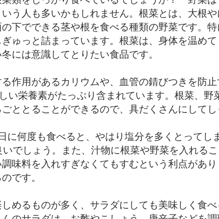
という人も多いかもしれません。根菜とは、大根や
面の下でできる茎や根を食べる種類の野菜です。特
もぎゅっと詰まっています。根菜は、身体を温めて
い冬には意識してとりたい食品です。
する作用があるカリウムや、血管の錆びつきを防止
優しい栄養素がたっぷり含まれています。根菜、野
るごととることができるので、具だくさんにしてし
日に何度も食べると、やはり塩分を多くとってし
良いでしょう。また、汁物に根菜や野菜を入れる
い調味料を入れすぎなくてもすむという利点があり
るのです。
楽しめるものが多く、サラダにしても美味しく食べ
こんのサラダは、お酢やこしょう、唐辛子などを調