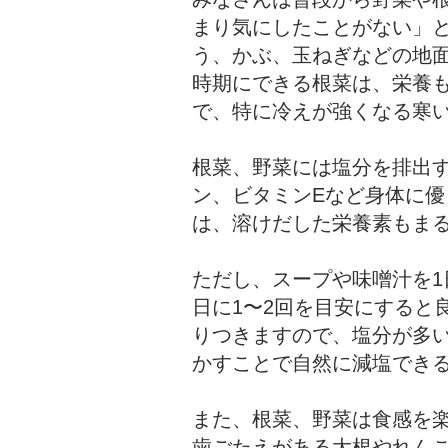
まり気にしたことがない」
う、かぶ、玉ねぎなどの地
時期にできる根菜は、栄養
で、特に冷えが強くなる寒
根菜、野菜には塩分を排出
ン、ビタミンEなど身体に
は、溶けだした栄養素もま
ただし、スープや味噌汁を1
日に1〜2回を目安にすると
りつきますので、塩分が多
かすことで自然に減塩でき
また、根菜、野菜は食感を
歯ごたえがある大根やれん