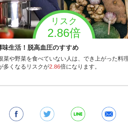
リスク
2.86倍
薄味生活！脱高血圧のすすめ
根菜や野菜を食べていない人は、でき上がった料
が多くなるリスクが
2.86
倍になります。