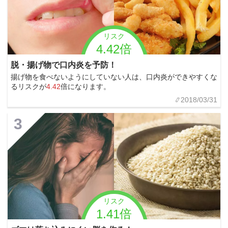
リスク
4.42倍
脱・揚げ物で口内炎を予防！
揚げ物を食べないようにしていない人は、口内炎ができやすくな
るリスクが
4.42
倍になります。
2018/03/31
3
リスク
1.41倍