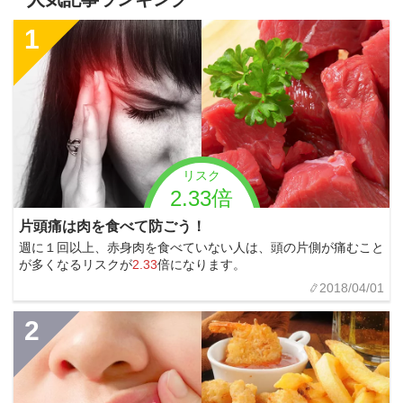
1
リスク
2.33倍
片頭痛は肉を食べて防ごう！
週に１回以上、赤身肉を食べていない人は、頭の片側が痛むこと
が多くなるリスクが
2.33
倍になります。
2018/04/01
2