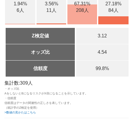
1.94%
3.56%
67.31%
27.18%
6人
11人
208人
84人
Z検定値
3.12
オッズ比
4.54
信頼度
99.8%
集計数:309人
・オッズ比
AをしないとBになるリスクがX倍になることを示しています。
・信頼度
信頼度はデータの関連性の正しさを表しています。
（統計学のZ検定を使用）
>数値の見かたはこちら