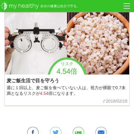
自分の健康は自分で守る。
リスク
4.54倍
麦ご飯生活で目を守ろう
週に１回以上、麦ご飯を食べていない人は、視力が裸眼で0.7未
満となるリスクが
4.54
倍になります。
2018/02/18