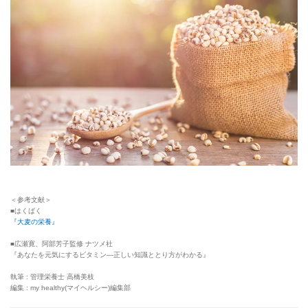
＜参考文献＞
■はくばく
『大麦の栄養』
■広瀬寛、阿部芳子監修 ナツメ社
『あなたを元気にするビタミン—正しい知識ととり方がわかる』
執筆 : 管理栄養士 高橋美枝
編集 : my healthy(マイヘルシー)編集部