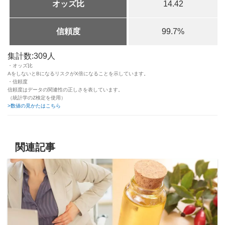
オッズ比
14.42
信頼度
99.7%
集計数:309人
・オッズ比
AをしないとBになるリスクがX倍になることを示しています。
・信頼度
信頼度はデータの関連性の正しさを表しています。
（統計学のZ検定を使用）
>数値の見かたはこちら
関連記事