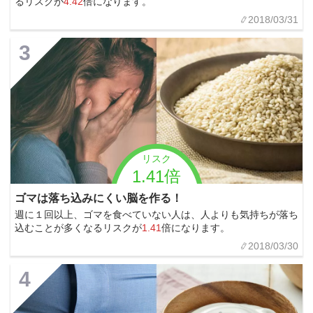
るリスクが
4.42
倍になります。
2018/03/31
3
リスク
1.41倍
ゴマは落ち込みにくい脳を作る！
週に１回以上、ゴマを食べていない人は、人よりも気持ちが落ち
込むことが多くなるリスクが
1.41
倍になります。
2018/03/30
4