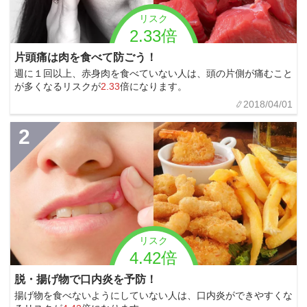
リスク
2.33倍
片頭痛は肉を食べて防ごう！
週に１回以上、赤身肉を食べていない人は、頭の片側が痛むこと
が多くなるリスクが
2.33
倍になります。
2018/04/01
2
リスク
4.42倍
脱・揚げ物で口内炎を予防！
揚げ物を食べないようにしていない人は、口内炎ができやすくな