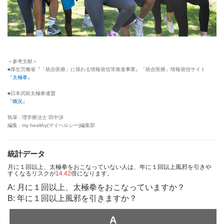
＜参考文献＞
■厚生労働省『「統合医療」に係わる情報発信等推進事業』「統合医療」情報発信サイト
『太極拳』
■日本武術太極拳連盟
『概況』
執筆 : 理学療法士 田中渉
編集 : my healthy(マイヘルシー)編集部
統計データ
月に１回以上、太極拳をおこなっていない人は、年に１回以上風邪を引きや
すくなるリスクが
14.42
倍になります。
A: 月に１回以上、太極拳をおこなっていますか？
B: 年に１回以上風邪を引きますか？
A