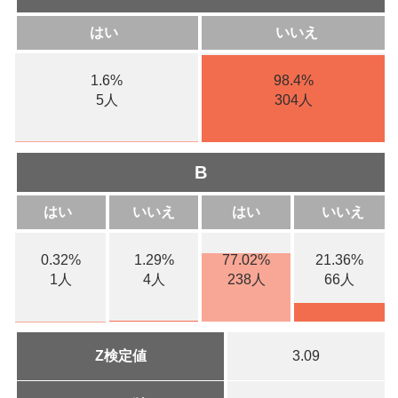
はい
いいえ
1.6%
98.4%
5人
304人
B
はい
いいえ
はい
いいえ
0.32%
1.29%
77.02%
21.36%
1人
4人
238人
66人
Z検定値
3.09