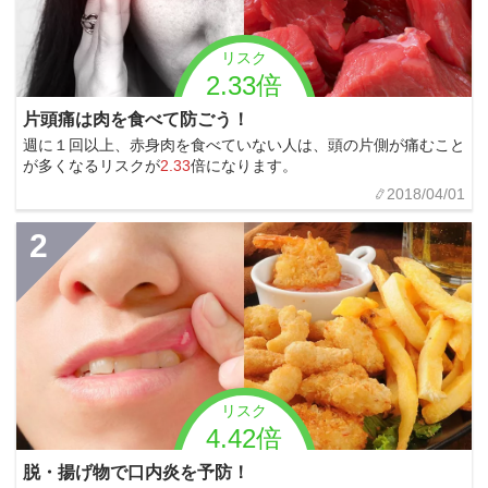
リスク
2.33倍
片頭痛は肉を食べて防ごう！
週に１回以上、赤身肉を食べていない人は、頭の片側が痛むこと
が多くなるリスクが
2.33
倍になります。
2018/04/01
2
リスク
4.42倍
脱・揚げ物で口内炎を予防！