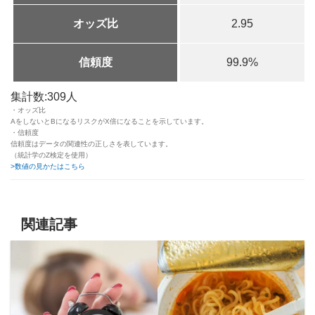
オッズ比
2.95
信頼度
99.9%
集計数:309人
・オッズ比
AをしないとBになるリスクがX倍になることを示しています。
・信頼度
信頼度はデータの関連性の正しさを表しています。
（統計学のZ検定を使用）
>数値の見かたはこちら
関連記事