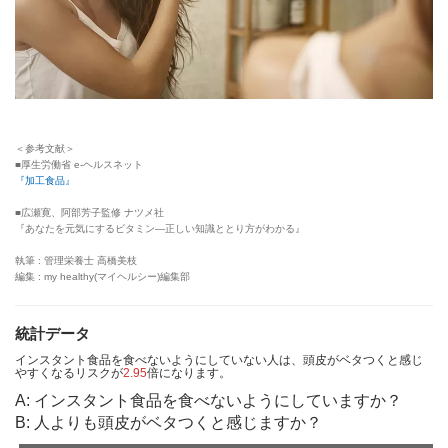
＜参考文献＞
■厚生労働省 e-ヘルスネット
『加工食品』
■広瀬寛、阿部芳子監修 ナツメ社
『あなたを元気にするビタミン—正しい知識ととり方がわかる』
執筆 : 管理栄養士 高橋美枝
編集 : my healthy(マイヘルシー)編集部
統計データ
インスタント食品を食べないようにしていない人は、頭皮がベタつくと感じ
やすくなるリスクが
2.95
倍になります。
A: インスタント食品を食べないようにしていますか？
B: 人よりも頭皮がベタつくと感じますか？