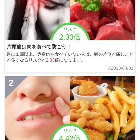
リスク
2.33倍
片頭痛は肉を食べて防ごう！
週に１回以上、赤身肉を食べていない人は、頭の片側が痛むこと
が多くなるリスクが
2.33
倍になります。
2018/04/01
2
リスク
4.42倍