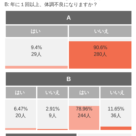
B: 年に１回以上、体調不良になりますか？
A
はい
いいえ
9.4%
90.6%
29人
280人
B
はい
いいえ
はい
いいえ
6.47%
2.91%
78.96%
11.65%
20人
9人
244人
36人