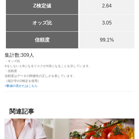
Z検定値
2.64
オッズ比
3.05
信頼度
99.1%
集計数:309人
・オッズ比
AをしないとBになるリスクがX倍になることを示しています。
・信頼度
信頼度はデータの関連性の正しさを表しています。
（統計学のZ検定を使用）
>数値の見かたはこちら
関連記事