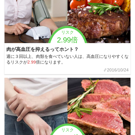
リスク
2.99倍
肉が高血圧を抑えるってホント？
週に３回以上、肉類を食べていない人は、高血圧になりやすくな
るリスクが
2.99
倍になります。
2016/10/24
リスク