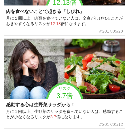
12.13倍
肉を食べないことで起きる「しびれ」
月に１回以上、肉類を食べていない人は、全身がしびれることが
おきやすくなるリスクが
12.13
倍になります。
2017/05/28
リスク
3.7倍
感動する心は生野菜サラダから！
月に１回以上、生野菜のサラダを食べていない人は、感動するこ
とが少なくなるリスクが
3.7
倍になります。
2017/01/12