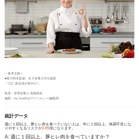
＜参考文献＞
■香川明夫監修、女子栄養大学出版部
『七訂 食品成分表2017』
執筆 : 管理栄養士 高橋美枝
編集 : my healthy(マイヘルシー)編集部
統計データ
週に１回以上、豚ヒレ肉を食べていない人は、年に１回以上、体調不良にな
りやすくなるリスクが
3.05
倍になります。
A: 週に１回以上、豚ヒレ肉を食べていますか？