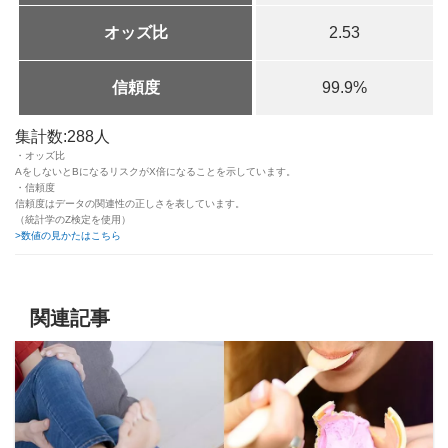
オッズ比
2.53
信頼度
99.9%
集計数:288人
・オッズ比
AをしないとBになるリスクがX倍になることを示しています。
・信頼度
信頼度はデータの関連性の正しさを表しています。
（統計学のZ検定を使用）
>数値の見かたはこちら
関連記事