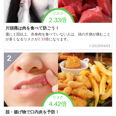
リスク
2.33倍
片頭痛は肉を食べて防ごう！
週に１回以上、赤身肉を食べていない人は、頭の片側が痛むこと
が多くなるリスクが
2.33
倍になります。
2018/04/01
2
リスク
4.42倍
脱・揚げ物で口内炎を予防！