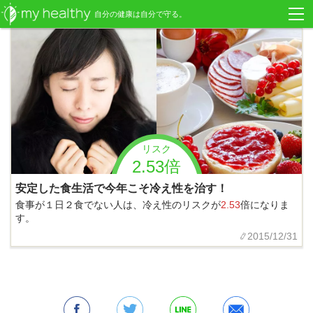
自分の健康は自分で守る。
リスク
2.53倍
安定した食生活で今年こそ冷え性を治す！
食事が１日２食でない人は、冷え性のリスクが
2.53
倍になりま
す。
2015/12/31