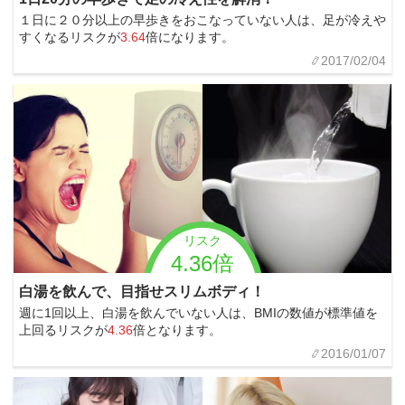
１日に２０分以上の早歩きをおこなっていない人は、足が冷えや
すくなるリスクが
3.64
倍になります。
2017/02/04
リスク
4.36倍
白湯を飲んで、目指せスリムボディ！
週に1回以上、白湯を飲んでいない人は、BMIの数値が標準値を
上回るリスクが
4.36
倍となります。
2016/01/07