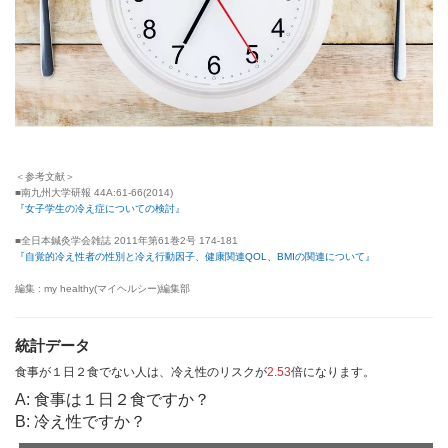
＜参考文献＞
■南九州大学研報 44A:61-66(2014)
『女子学生の冷え症についての検討』
■全日本鍼灸学会雑誌 2011年第61巻2号 174-181
『自覚的冷え性者の性別と冷え行動因子、健康関連QOL、BMIの関連について』
編集 : my healthy(マイヘルシー)編集部
統計データ
食事が１日２食でない人は、冷え性のリスクが
2.53
倍になります。
A: 食事は１日２食ですか？
B: 冷え性ですか？