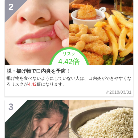
2
リスク
4.42倍
脱・揚げ物で口内炎を予防！
揚げ物を食べないようにしていない人は、口内炎ができやすくな
るリスクが
4.42
倍になります。
2018/03/31
3