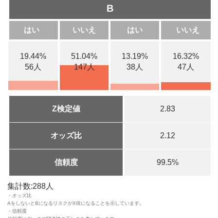
B
はい
いいえ
はい
いいえ
19.44%
51.04%
13.19%
16.32%
56人
147人
38人
47人
Z検定値
2.83
オッズ比
2.12
信頼度
99.5%
集計数:288人
・オッズ比
AをしないとBになるリスクがX倍になることを示しています。
・信頼度