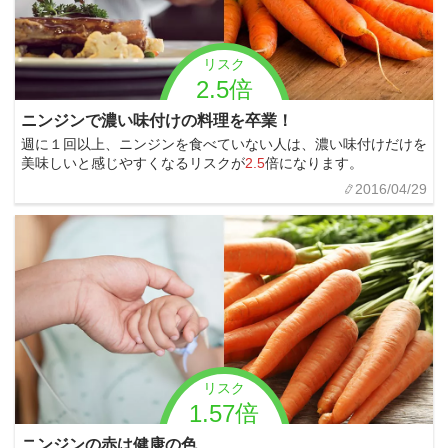
リスク
2.5倍
ニンジンで濃い味付けの料理を卒業！
週に１回以上、ニンジンを食べていない人は、濃い味付けだけを
美味しいと感じやすくなるリスクが
2.5
倍になります。
2016/04/29
リスク
1.57倍
ニンジンの赤は健康の色