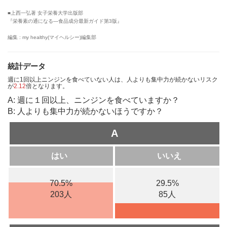
■上西一弘著 女子栄養大学出版部
『栄養素の通になる―食品成分最新ガイド第3版』
編集 : my healthy(マイヘルシー)編集部
統計データ
週に1回以上ニンジンを食べていない人は、人よりも集中力が続かないリスク
が
2.12
倍となります。
A: 週に１回以上、ニンジンを食べていますか？
B: 人よりも集中力が続かないほうですか？
A
はい
いいえ
70.5%
29.5%
203人
85人