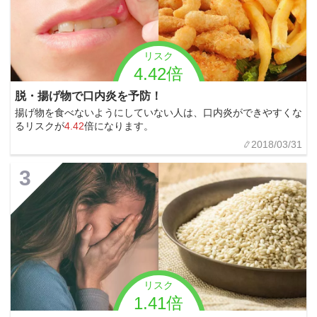
リスク
4.42倍
脱・揚げ物で口内炎を予防！
揚げ物を食べないようにしていない人は、口内炎ができやすくな
るリスクが
4.42
倍になります。
2018/03/31
3
リスク
1.41倍