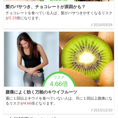
髪のパサつき、チョコレートが原因かも？
チョコレートを食べている人は、髪がパサつきやすくなるリスク
が
2.23
倍になります。
2016/03/28
リスク
4.66倍
腹痛によく効く万能のキウイフルーツ
週に１回以上キウイを食べていない人は、月に１回以上腹痛にな
るリスクが
4.66
倍となります。
2015/12/10