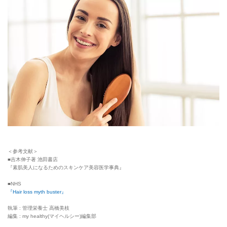
＜参考文献＞
■吉木伸子著 池田書店
『素肌美人になるためのスキンケア美容医学事典』
■NHS
『Hair loss myth buster』
執筆 : 管理栄養士 高橋美枝
編集 : my healthy(マイヘルシー)編集部