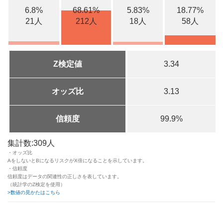
6.8%
68.61%
5.83%
18.77%
21人
212人
18人
58人
Z検定値
3.34
オッズ比
3.13
信頼度
99.9%
集計数:309人
・オッズ比
AをしないとBになるリスクがX倍になることを示しています。
・信頼度
信頼度はデータの関連性の正しさを表しています。
（統計学のZ検定を使用）
>数値の見かたはこちら