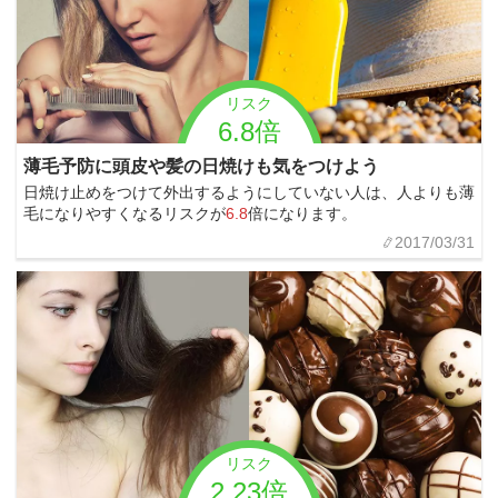
リスク
6.8倍
薄毛予防に頭皮や髪の日焼けも気をつけよう
日焼け止めをつけて外出するようにしていない人は、人よりも薄
毛になりやすくなるリスクが
6.8
倍になります。
2017/03/31
リスク
2.23倍