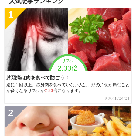
人気記事ランキング
1
リスク
2.33倍
片頭痛は肉を食べて防ごう！
週に１回以上、赤身肉を食べていない人は、頭の片側が痛むこと
が多くなるリスクが
2.33
倍になります。
2018/04/01
2