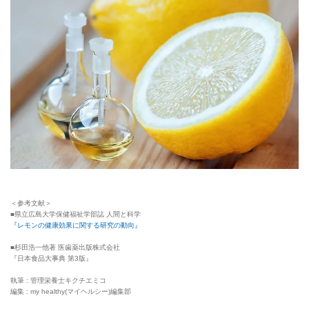
＜参考文献＞
■県立広島大学保健福祉学部誌 人間と科学
『レモンの健康効果に関する研究の動向』
■杉田浩一他著 医歯薬出版株式会社
『日本食品大事典 第3版』
執筆 : 管理栄養士キクチエミコ
編集 : my healthy(マイヘルシー)編集部