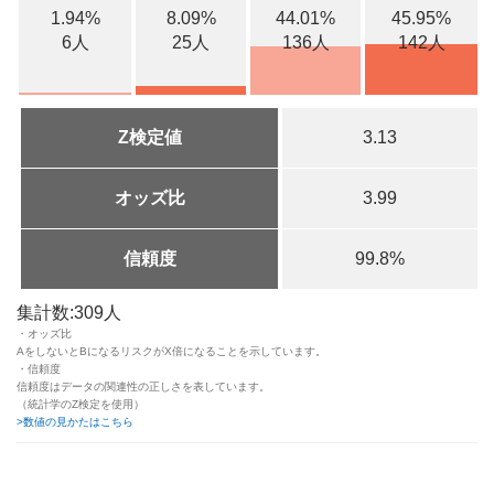
1.94%
8.09%
44.01%
45.95%
6人
25人
136人
142人
Z検定値
3.13
オッズ比
3.99
信頼度
99.8%
集計数:309人
・オッズ比
AをしないとBになるリスクがX倍になることを示しています。
・信頼度
信頼度はデータの関連性の正しさを表しています。
（統計学のZ検定を使用）
>数値の見かたはこちら