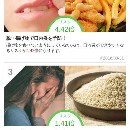
リスク
4.42倍
脱・揚げ物で口内炎を予防！
揚げ物を食べないようにしていない人は、口内炎ができやすくな
るリスクが
4.42
倍になります。
2018/03/31
3
リスク
1.41倍