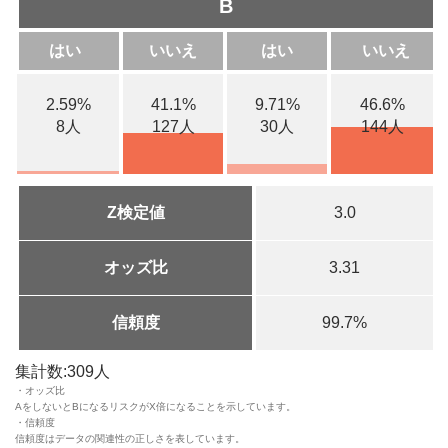
B
はい
いいえ
はい
いいえ
2.59%
41.1%
9.71%
46.6%
8人
127人
30人
144人
Z検定値
3.0
オッズ比
3.31
信頼度
99.7%
集計数:309人
・オッズ比
AをしないとBになるリスクがX倍になることを示しています。
・信頼度
信頼度はデータの関連性の正しさを表しています。