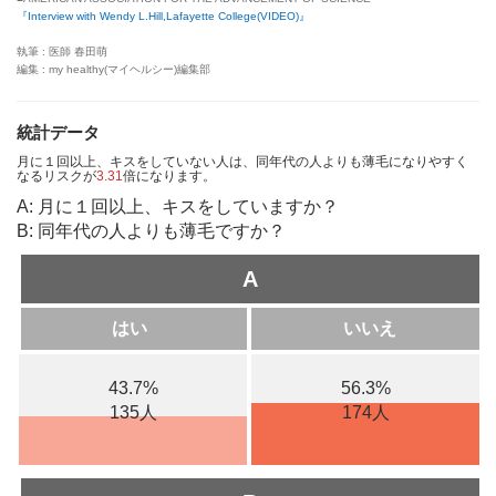
『Interview with Wendy L.Hill,Lafayette College(VIDEO)』
執筆 : 医師 春田萌
編集 : my healthy(マイヘルシー)編集部
統計データ
月に１回以上、キスをしていない人は、同年代の人よりも薄毛になりやすく
なるリスクが
3.31
倍になります。
A: 月に１回以上、キスをしていますか？
B: 同年代の人よりも薄毛ですか？
A
はい
いいえ
43.7%
56.3%
135人
174人