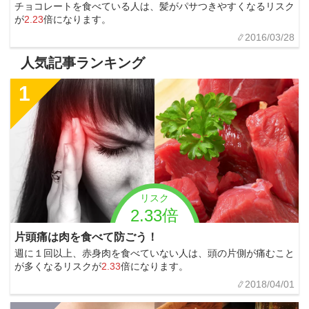
チョコレートを食べている人は、髪がパサつきやすくなるリスク
が
2.23
倍になります。
2016/03/28
人気記事ランキング
1
リスク
2.33倍
片頭痛は肉を食べて防ごう！
週に１回以上、赤身肉を食べていない人は、頭の片側が痛むこと
が多くなるリスクが
2.33
倍になります。
2018/04/01