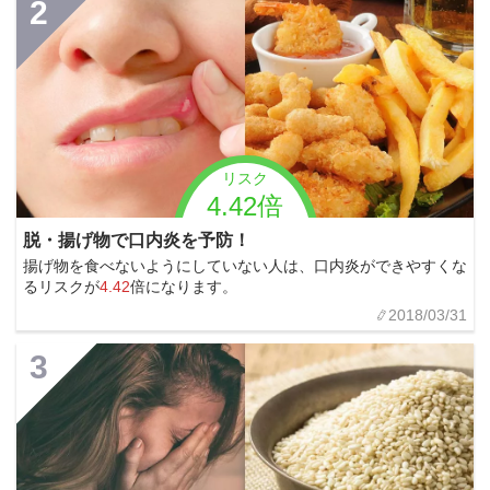
2
リスク
4.42倍
脱・揚げ物で口内炎を予防！
揚げ物を食べないようにしていない人は、口内炎ができやすくな
るリスクが
4.42
倍になります。
2018/03/31
3