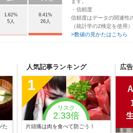
ます。
・信頼度
1.62%
8.41%
信頼度はデータの関連性
5人
26人
（統計学のZ検定を使用）
>数値の見かたはこちら
人気記事ランキング
広告
1
リスク
2.33倍
がた
片頭痛は肉を食べて防ごう！