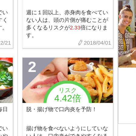
でい
週に１回以上、赤身肉を食べてい
すく
ない人は、頭の片側が痛むことが
す。
多くなるリスクが
2.33
倍になりま
す。
2/21
2018/04/01
2
リスク
4.42倍
毎日
脱・揚げ物で口内炎を予防！
でい
揚げ物を食べないようにしていな