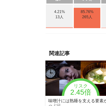
4.21%
85.76%
13人
265人
関連記事
リスク
2.45倍
味噌汁には熟睡を支える要素
っぷり