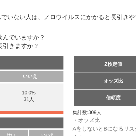
んでいない人は、ノロウイルスにかかると長引きや
を飲んでいますか？
と長引きますか？
Z検定値
いいえ
オッズ比
10.0%
信頼度
31人
集計数:309人
・オッズ比
AをしないとBになるリス
はい
いいえ