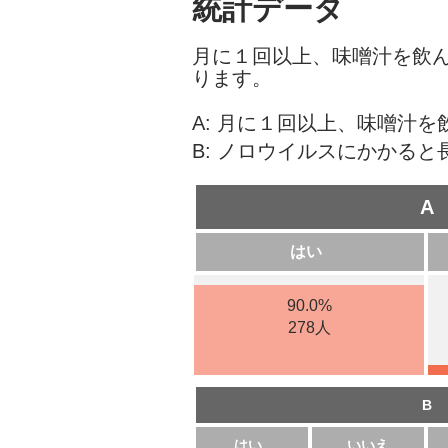
統計データ
月に１回以上、味噌汁を飲
ります。
A: 月に１回以上、味噌汁
B: ノロウイルスにかかる
A
はい
90.0%
278人
B
はい
いいえ