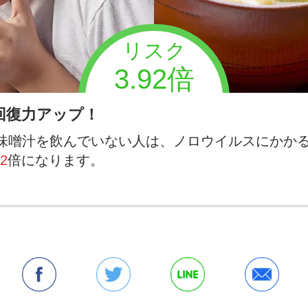
リスク
3.92倍
回復力アップ！
味噌汁を飲んでいない人は、ノロウイルスにかか
92
倍になります。