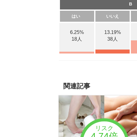
B
はい
いいえ
6.25%
13.19%
18人
38人
関連記事
リスク
4.74倍