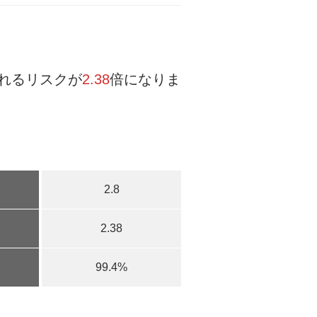
れるリスクが
2.38
倍になりま
2.8
2.38
99.4%