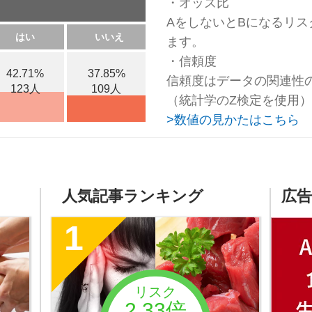
・オッズ比
AをしないとBになるリス
はい
いいえ
ます。
・信頼度
42.71%
37.85%
信頼度はデータの関連性
123人
109人
（統計学のZ検定を使用）
>数値の見かたはこちら
人気記事ランキング
広告
1
リスク
2.33倍