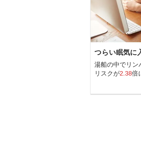
つらい眠気に
湯船の中でリン
リスクが
2.38
倍