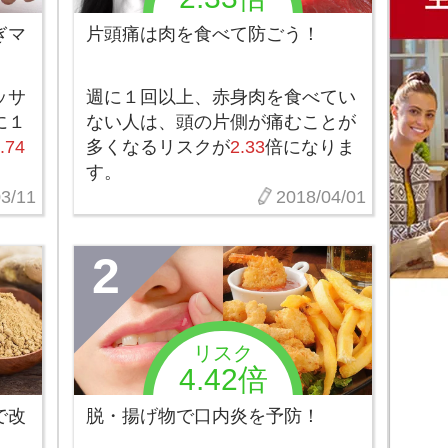
ぎマ
片頭痛は肉を食べて防ごう！
ッサ
週に１回以上、赤身肉を食べてい
に１
ない人は、頭の片側が痛むことが
.74
多くなるリスクが
2.33
倍になりま
す。
3/11
2018/04/01
2
リスク
4.42倍
で改
脱・揚げ物で口内炎を予防！