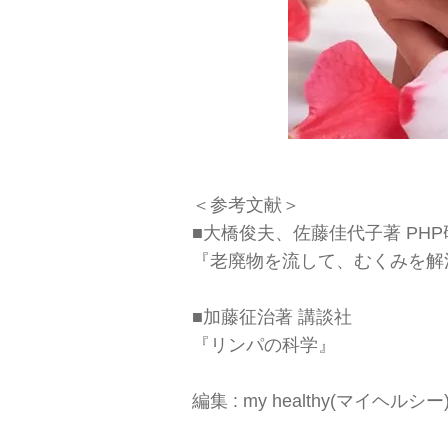
＜参考文献＞
■大橋俊夫、佐藤佳代子著 PH
『老廃物を流して、むくみを解消
■加藤征治著 講談社
『リンパの科学』
編集 : my healthy(マイヘルシ