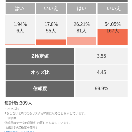
はい
いいえ
はい
いいえ
1.94%
17.8%
26.21%
54.05%
6人
55人
81人
167人
Z検定値
3.55
オッズ比
4.45
信頼度
99.9%
集計数:309人
・オッズ比
AをしないとBになるリスクがX倍になることを示しています。
・信頼度
信頼度はデータの関連性の正しさを表しています。
（統計学のZ検定を使用）