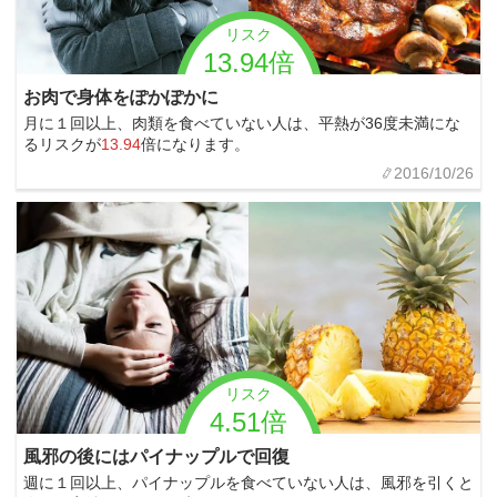
リスク
13.94倍
お肉で身体をぽかぽかに
月に１回以上、肉類を食べていない人は、平熱が36度未満にな
るリスクが
13.94
倍になります。
2016/10/26
リスク
4.51倍
風邪の後にはパイナップルで回復
週に１回以上、パイナップルを食べていない人は、風邪を引くと