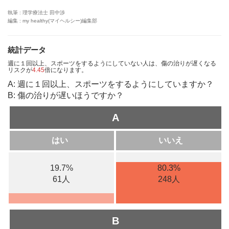
執筆 : 理学療法士 田中渉
編集 : my healthy(マイヘルシー)編集部
統計データ
週に１回以上、スポーツをするようにしていない人は、傷の治りが遅くなる
リスクが
4.45
倍になります。
A: 週に１回以上、スポーツをするようにしていますか？
B: 傷の治りが遅いほうですか？
A
はい
いいえ
19.7%
80.3%
61人
248人
B