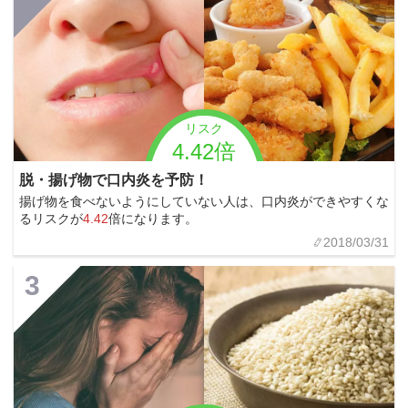
リスク
4.42倍
脱・揚げ物で口内炎を予防！
揚げ物を食べないようにしていない人は、口内炎ができやすくな
るリスクが
4.42
倍になります。
2018/03/31
3