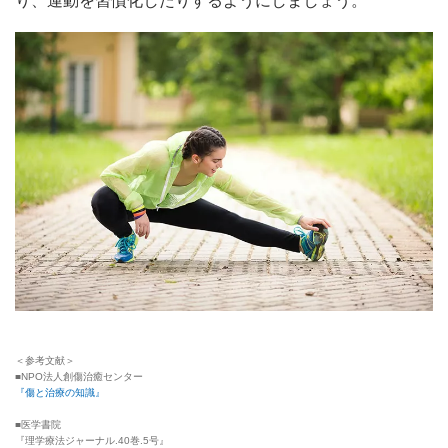
り、運動を習慣化したりするようにしましょう。
＜参考文献＞
■NPO法人創傷治癒センター
『傷と治療の知識』
■医学書院
『理学療法ジャーナル.40巻.5号』