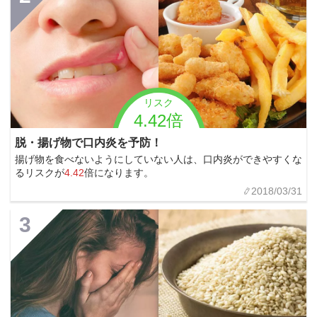
リスク
4.42倍
脱・揚げ物で口内炎を予防！
揚げ物を食べないようにしていない人は、口内炎ができやすくな
るリスクが
4.42
倍になります。
2018/03/31
3