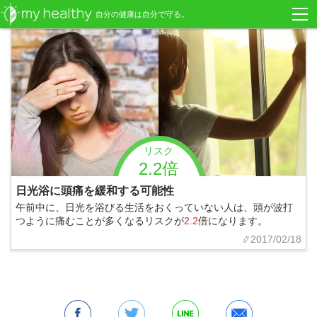
自分の健康は自分で守る。
リスク
2.2倍
日光浴に頭痛を緩和する可能性
午前中に、日光を浴びる生活をおくっていない人は、頭が波打
つように痛むことが多くなるリスクが
2.2
倍になります。
2017/02/18