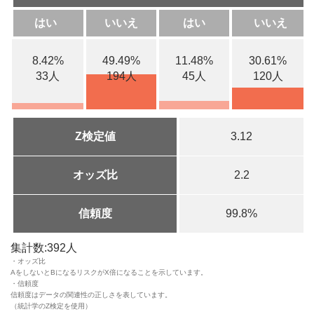
はい
いいえ
はい
いいえ
8.42%
49.49%
11.48%
30.61%
33人
194人
45人
120人
Z検定値
3.12
オッズ比
2.2
信頼度
99.8%
集計数:392人
・オッズ比
AをしないとBになるリスクがX倍になることを示しています。
・信頼度
信頼度はデータの関連性の正しさを表しています。
（統計学のZ検定を使用）