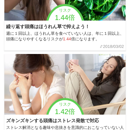
リスク
1.44倍
繰り返す頭痛はほうれん草で抑えよう！
週に１回以上、ほうれん草を食べていない人は、年に１回以上、
頭痛になりやすくなるリスクが
1.44
倍になります。
2018/03/02
リスク
1.42倍
ズキンズキンする頭痛はストレス発散で対応
ストレス解消となる趣味や息抜きを意識的におこなっていない人