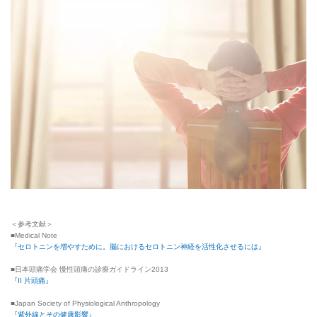
＜参考文献＞
■Medical Note
『セロトニンを増やすために。脳におけるセロトニン神経を活性化させるには』
■日本頭痛学会 慢性頭痛の診療ガイドライン2013
『II 片頭痛』
■Japan Society of Physiological Anthropology
『紫外線とその健康影響』