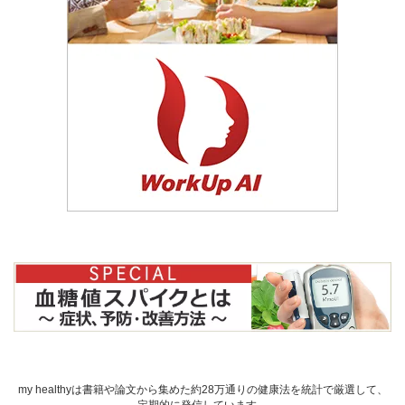
my healthyは書籍や論文から集めた約28万通りの健康法を統計で厳選して、