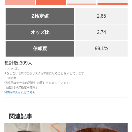
Z検定値
2.65
オッズ比
2.74
信頼度
99.1%
集計数:309人
・オッズ比
AをしないとBになるリスクがX倍になることを示しています。
・信頼度
信頼度はデータの関連性の正しさを表しています。
（統計学のZ検定を使用）
>数値の見かたはこちら
関連記事