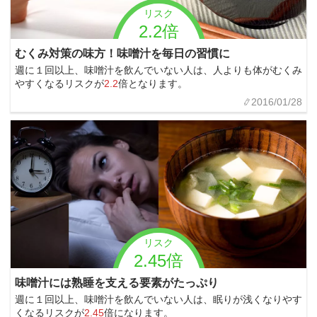
リスク
2.2倍
むくみ対策の味方！味噌汁を毎日の習慣に
週に１回以上、味噌汁を飲んでいない人は、人よりも体がむくみ
やすくなるリスクが
2.2
倍となります。
2016/01/28
リスク
2.45倍
味噌汁には熟睡を支える要素がたっぷり
週に１回以上、味噌汁を飲んでいない人は、眠りが浅くなりやす
くなるリスクが
2.45
倍になります。