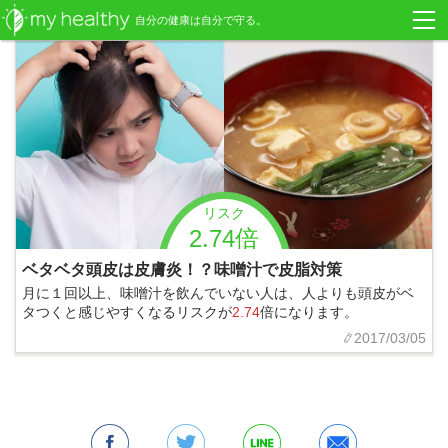
自分の健康は自分で守る。
リスク
2.74倍
ベタベタ頭皮は皮膚炎！？味噌汁で皮脂対策
月に１回以上、味噌汁を飲んでいない人は、人よりも頭皮がベ
タつくと感じやすくなるリスクが
2.74
倍になります。
2017/03/05