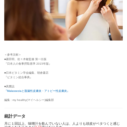
＜参考文献＞
■菱田明、佐々木敏監修 第一出版
『日本人の食事摂取基準 2015年版』
■日本ビタミン学会編集、朝倉書店
『ビタミン総合事典』
■真菌誌
『Malasseziaと脂漏性皮膚炎・アトピー性皮膚炎』
編集 : my healthy(マイヘルシー)編集部
統計データ
月に１回以上、味噌汁を飲んでいない人は、人よりも頭皮がベタつくと感じ