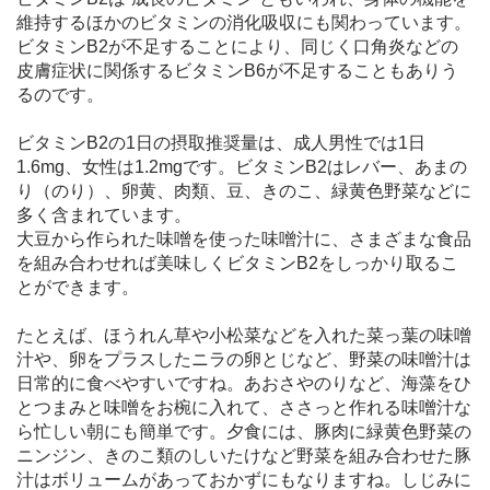
維持するほかのビタミンの消化吸収にも関わっています。
ビタミンB2が不足することにより、同じく口角炎などの
皮膚症状に関係するビタミンB6が不足することもありう
るのです。
ビタミンB2の1日の摂取推奨量は、成人男性では1日
1.6mg、女性は1.2mgです。ビタミンB2はレバー、あまの
り（のり）、卵黄、肉類、豆、きのこ、緑黄色野菜などに
多く含まれています。
大豆から作られた味噌を使った味噌汁に、さまざまな食品
を組み合わせれば美味しくビタミンB2をしっかり取るこ
とができます。
たとえば、ほうれん草や小松菜などを入れた菜っ葉の味噌
汁や、卵をプラスしたニラの卵とじなど、野菜の味噌汁は
日常的に食べやすいですね。あおさやのりなど、海藻をひ
とつまみと味噌をお椀に入れて、ささっと作れる味噌汁な
ら忙しい朝にも簡単です。夕食には、豚肉に緑黄色野菜の
ニンジン、きのこ類のしいたけなど野菜を組み合わせた豚
汁はボリュームがあっておかずにもなりますね。しじみに