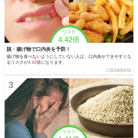
リスク
4.42倍
脱・揚げ物で口内炎を予防！
揚げ物を食べないようにしていない人は、口内炎ができやすくな
るリスクが
4.42
倍になります。
2018/03/31
3
リスク