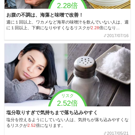
2.28倍
お腹の不調は、海藻と味噌で改善！
週に１回以上、ワカメなど海草の味噌汁を飲んでいない人は、週
に１回以上、下痢になりやすくなるリスクが
2.28
倍になり...
2017/07/16
リスク
2.52倍
塩分取りすぎで気持ちまで落ち込みやすく
塩分を控えるようにしていない人は、気持ちが落ち込みやすくな
るリスクが
2.52
倍になります。
2017/05/21