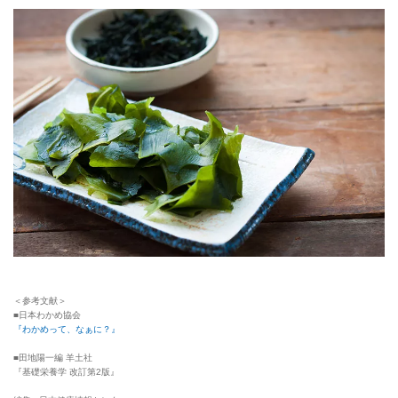
＜参考文献＞
■日本わかめ協会
『わかめって、なぁに？』
■田地陽一編 羊土社
『基礎栄養学 改訂第2版』