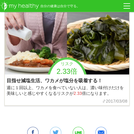
自分の健康は自分で守る。
リスク
2.33倍
目指せ減塩生活、ワカメが塩分を吸着する！
週に１回以上、ワカメを食べていない人は、濃い味付けだけを
美味しいと感じやすくなるリスクが
2.33
倍になります。
2017/03/08