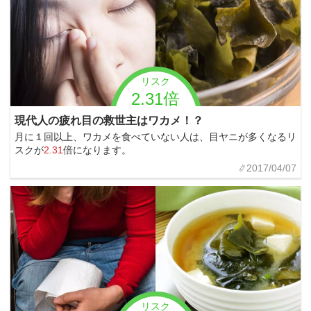
リスク
2.31倍
現代人の疲れ目の救世主はワカメ！？
月に１回以上、ワカメを食べていない人は、目ヤニが多くなるリ
スクが
2.31
倍になります。
2017/04/07
リスク