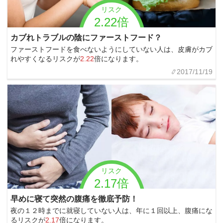
リスク
2.22倍
カブれトラブルの陰にファーストフード？
ファーストフードを食べないようにしていない人は、皮膚がカブ
れやすくなるリスクが
2.22
倍になります。
2017/11/19
リスク
2.17倍
早めに寝て突然の腹痛を徹底予防！
夜の１２時までに就寝していない人は、年に１回以上、腹痛にな
るリスクが
2.17
倍になります。