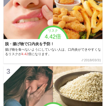
リスク
4.42倍
脱・揚げ物で口内炎を予防！
揚げ物を食べないようにしていない人は、口内炎ができやすくな
るリスクが
4.42
倍になります。
2018/03/31
3