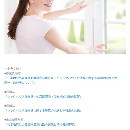
＜参考文献＞
■厚生労働省
『「室内空気質健康影響研究会報告書：〜シックハウス症候群に関する医学的知見の整
理〜」の公表について』
■日衛誌
『シックハウス症候群への湿度環境・生物学的汚染の影響』
■日衛誌
『シックハウス症候群に関する研究の現状と本特集の意義』
■東京衛研年報
『化学物質による室内空気汚染の実態とその健康影響』