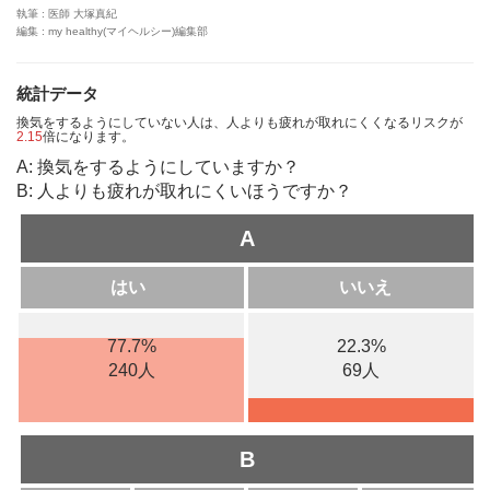
執筆 : 医師 大塚真紀
編集 : my healthy(マイヘルシー)編集部
統計データ
換気をするようにしていない人は、人よりも疲れが取れにくくなるリスクが
2.15
倍になります。
A: 換気をするようにしていますか？
B: 人よりも疲れが取れにくいほうですか？
A
はい
いいえ
77.7%
22.3%
240人
69人
B