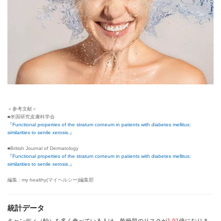
＜参考文献＞
■米国研究皮膚科学会
『Functional properties of the stratum corneum in patients with diabetes mellitus:
similarities to senile xerosis.』
■British Journal of Dermatology
『Functional properties of the stratum corneum in patients with diabetes mellitus:
similarities to senile xerosis.』
編集 : my healthy(マイヘルシー)編集部
統計データ
キャンディ（飴）を多く食べている人は、乾燥肌のリスクが
1.91
倍になりま