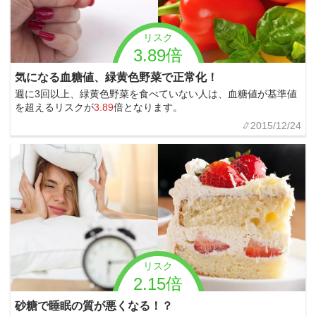
リスク
3.89倍
気になる血糖値、緑黄色野菜で正常化！
週に3回以上、緑黄色野菜を食べていない人は、血糖値が基準値
を超えるリスクが
3.89
倍となります。
2015/12/24
リスク
2.15倍
砂糖で睡眠の質が悪くなる！？