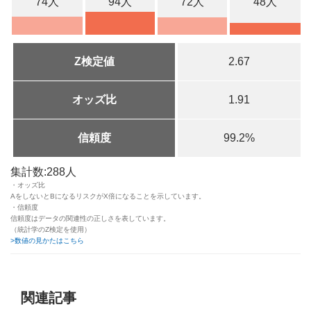
74人
94人
72人
48人
Z検定値
2.67
オッズ比
1.91
信頼度
99.2%
集計数:288人
・オッズ比
AをしないとBになるリスクがX倍になることを示しています。
・信頼度
信頼度はデータの関連性の正しさを表しています。
（統計学のZ検定を使用）
>数値の見かたはこちら
関連記事