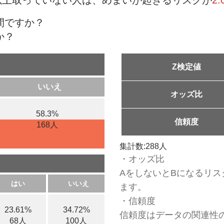
以上取っていない人は、めまいが起きるリスクが
2.
間ですか？
か？
Z検定値
いいえ
オッズ比
58.3%
信頼度
168人
集計数:288人
・オッズ比
AをしないとBになるリス
はい
いいえ
ます。
・信頼度
23.61%
34.72%
信頼度はデータの関連性
68人
100人