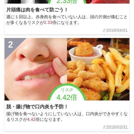
2.33倍
片頭痛は肉を食べて防ごう！
週に１回以上、赤身肉を食べていない人は、頭の片側が痛むこと
が多くなるリスクが
2.33
倍になります。
2018/04/01
2
リスク
4.42倍
脱・揚げ物で口内炎を予防！
揚げ物を食べないようにしていない人は、口内炎ができやすくな
るリスクが
4.42
倍になります。
2018/03/31