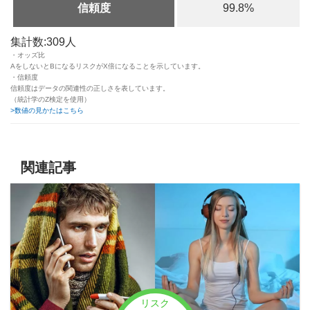
信頼度
99.8%
集計数:309人
・オッズ比
AをしないとBになるリスクがX倍になることを示しています。
・信頼度
信頼度はデータの関連性の正しさを表しています。
（統計学のZ検定を使用）
>数値の見かたはこちら
関連記事
リスク