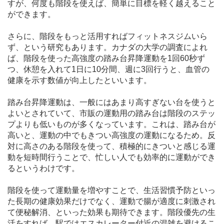
すが、何度も階段を使えば、簡単に目標を軽く越えること
ができます。
さらに、階段をもっと活用すればフィットネスジムいら
ず、という研究もあります。カナダの大学の調査によれ
ば、階段を使った高強度の踏み台昇降運動を1回60秒ず
つ、休憩を入れて1日に10分間、週に3回行うと、血管の
健康を示す数値が向上したといいます。
踏み台昇降運動は、一般にはあまり高すぎない台を使うと
よいとされていて、市販の運動用の踏み台は階段のステッ
プよりも低いものが多くなっています。これは、踏み台が
高いと、運動の中でもきつい高強度の運動になるため。反
対に高さのある階段を使って、積極的にきついと感じる運
動を短時間行うことで、忙しい人でも効率的に運動ができ
るというわけです。
階段を使って運動量を増やすことで、生活習慣予防といっ
た長期の健康効果だけでなく、運動で腸が適度に刺激され
て便秘解消、といった効果も期待できます。階段優先の生
活をすれば、駅ではエスカレーター付近の混雑を避けるこ