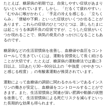
たとえば、糖尿病の初期では、自覚しやすい症状があまり
ないといわれています。しかし、「だるくて疲れやすい」
「むやみに喉がかわく」「手足の冷えを感じる」「立ちく
らみ」「便秘や下痢」といった症状がいくつか出ることが
あります。これらの症状のひとつひとつは、誰しもたまに
は起こりうる体調不良の症状ですが、こうした症状がいく
つか現れることで、病気の発見のきっかけになることもあ
るのです。
糖尿病などの生活習慣病を改善し、血糖値や血圧をコント
ロールして生きていくには、運動を習慣化して長く続ける
ことが大切です。たとえば、糖尿病の運動療法では週に3
日以上、1日あたり30～60分以上の「中強度（ややきつい
と感じる程度）」の有酸素運動が推奨されています。
運動によって血糖値の調節に関わるホルモンであるインス
リンの働きが安定し、血糖値をコントロールすることがで
きます。また、生活習慣病と関連が深い肥満や動脈の状態
を改善して、生活習慣病による死亡リスクを減らすといっ
た長期的な効果も得られます。