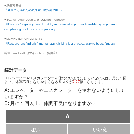
■厚生労働省
『健康づくりのための身体活動指針 2013』
■Scandinavian Journal of Gastroenterology
『Effects of regular physical activity on defecation pattern in middle-aged patients
complaining of chronic constipation.』
■MCMASTER UNIVERSITY
『Researchers find brief,intense stair climbing is a practical way to boost fitness』
編集 : my healthy(マイヘルシー)編集部
統計データ
エレベーターやエスカレーターを使わないようにしていない人は、月に１回
以上、体調不良になりやすくなるリスクが
2.27
倍になります。
A: エレベーターやエスカレーターを使わないようにして
いますか？
B: 月に１回以上、体調不良になりますか？
A
はい
いいえ